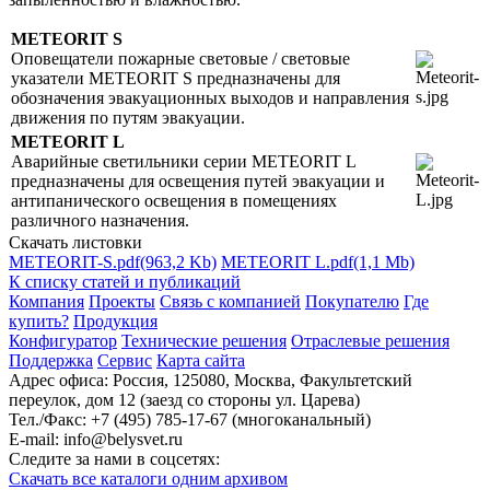
METEORIT S
Оповещатели пожарные световые / световые
указатели METEORIT S предназначены для
обозначения эвакуационных выходов и направления
движения по путям эвакуации.
METEORIT L
Аварийные светильники серии METEORIT L
предназначены для освещения путей эвакуации и
антипанического освещения в помещениях
различного назначения.
Скачать листовки
METEORIT-S.pdf
(963,2 Kb)
METEORIT L.pdf
(1,1 Mb)
К списку статей и публикаций
Компания
Проекты
Связь с компанией
Покупателю
Где
купить?
Продукция
Конфигуратор
Технические решения
Отраслевые решения
Поддержка
Сервис
Карта сайта
Адрес офиса:
Россия, 125080, Москва, Факультетский
переулок, дом 12 (заезд со стороны ул. Царева)
Тел./Факс:
+7 (495) 785-17-67 (многоканальный)
E-mail:
info@belysvet.ru
Следите за нами в соцсетях:
Скачать все каталоги одним архивом