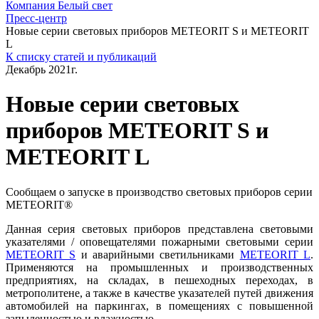
Компания Белый свет
Пресс-центр
Новые серии световых приборов METEORIT S и METEORIT
L
К списку статей и публикаций
Декабрь 2021г.
Новые серии световых
приборов METEORIT S и
METEORIT L
Сообщаем о запуске в производство световых приборов серии
METEORIT®
Данная серия световых приборов представлена световыми
указателями / оповещателями пожарными световыми серии
METEORIT S
и аварийными светильниками
METEORIT L
.
Применяются на промышленных и производственных
предприятиях, на складах, в пешеходных переходах, в
метрополитене, а также в качестве указателей путей движения
автомобилей на паркингах, в помещениях с повышенной
запыленностью и влажностью.