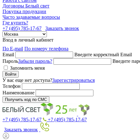
Работа с сайтом
Договоры Белый свет
Покупка продукции
Часто задаваемые вопросы
Где купить?
+7 (495) 785-17-67
Заказать звонок
Вход в личный кабинет
По E-mail
По номеру телефона
Email
Введите корректный Email
Пароль
Забыли пароль?
Введите пар
Запомнить меня
Войти
У вас еще нет доступа?
Зарегистрироваться
Телефон
Наименование
Получить код по СМС
+7 (495) 785-17-67
+7 (495) 785-17-67
Заказать звонок