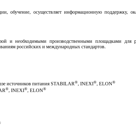
ции, обучение, осуществляет информационную поддержку, о
базой и необходимыми производственными площадками для 
ованиям российских и международных стандартов.
®
®
®
базе источников питания STABILAR
, INEXI
, ELON
®
®
®
LAR
, INEXI
, ELON
®