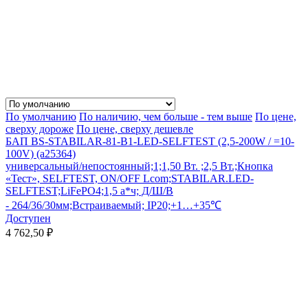
По умолчанию
По наличию, чем больше - тем выше
По цене,
сверху дороже
По цене, сверху дешевле
БАП BS-STABILAR-81-B1-LED-SELFTEST (2,5-200W / =10-
100V) (a25364)
универсальный/непостоянный;1;1,50 Вт. ;2,5 Вт.;Кнопка
«Тест», SELFTEST, ON/OFF Lcom;STABILAR.LED-
SELFTEST;LiFePO4;1,5 а*ч; Д/Ш/В
- 264/36/30мм;Встраиваемый; IP20;+1…+35℃
Доступен
4 762,50 ₽