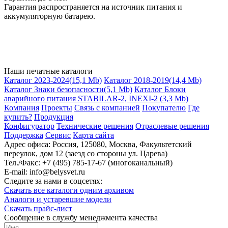
Гарантия распространяется на источник питания и
аккумуляторную батарею.
Наши печатные каталоги
Каталог 2023-2024
(15,1 Mb)
Каталог 2018-2019
(14,4 Mb)
Каталог Знаки безопасности
(5,1 Mb)
Каталог Блоки
аварийного питания STABILAR-2, INEXI-2
(3,3 Mb)
Компания
Проекты
Связь с компанией
Покупателю
Где
купить?
Продукция
Конфигуратор
Технические решения
Отраслевые решения
Поддержка
Сервис
Карта сайта
Адрес офиса:
Россия, 125080, Москва, Факультетский
переулок, дом 12 (заезд со стороны ул. Царева)
Тел./Факс:
+7 (495) 785-17-67 (многоканальный)
E-mail:
info@belysvet.ru
Следите за нами в соцсетях:
Скачать все каталоги одним архивом
Аналоги и устаревшие модели
Скачать прайс-лист
Cообщение в службу менеджмента качества