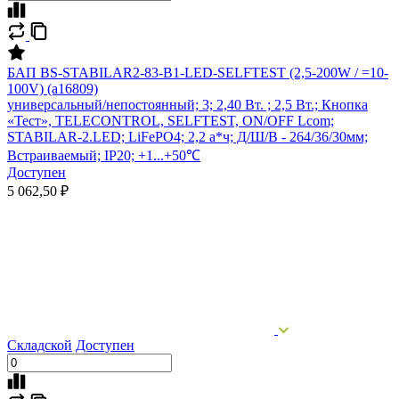
БАП BS-STABILAR2-83-B1-LED-SELFTEST (2,5-200W / =10-
100V) (a16809)
универсальный/непостоянный; 3; 2,40 Вт. ; 2,5 Вт.; Кнопка
«Тест», TELECONTROL, SELFTEST, ON/OFF Lcom;
STABILAR-2.LED; LiFePO4; 2,2 а*ч; Д/Ш/В - 264/36/30мм;
Встраиваемый; IP20; +1...+50℃
Доступен
5 062,50 ₽
Складской
Доступен