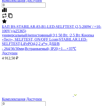
Комплектация
Доступен
БАП BS-STABILAR-83-B1-LED-SELFTEST (2,5-200W / =10-
100V) (a25365)
универсальный/непостоянный;3;1,50 Вт. ;2,5 Вт.;Кнопка
«Тест», SELFTEST, ON/OFF Lcom;STABILAR.LED-
SELFTEST;LiFePO4;2,2 а*ч; Д/Ш/В
- 264/36/30мм;Встраиваемый; IP20;+1…+35℃
Доступен
4 912,50 ₽
Комплектация
Доступен