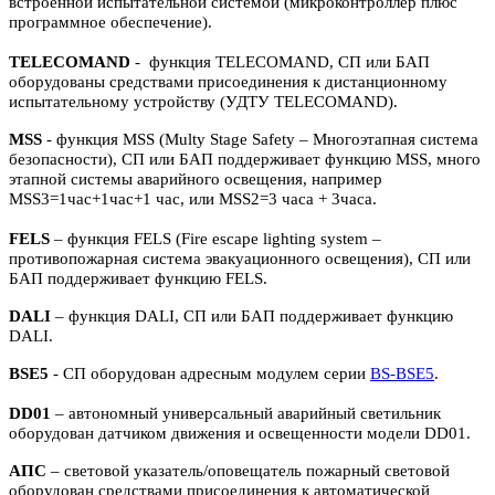
встроенной испытательной системой (микроконтроллер плюс
программное обеспечение).
TELECOMAND
- функция TELECOMAND, СП или БАП
оборудованы средствами присоединения к дистанционному
испытательному устройству (УДТУ TELECOMAND).
MSS
- функция MSS (Multy Stage Safety – Многоэтапная система
безопасности), СП или БАП поддерживает функцию MSS, много
этапной системы аварийного освещения, например
MSS3=1час+1час+1 час, или MSS2=3 часа + 3часа.
FELS
– функция FELS (Fire escape lighting system –
противопожарная система эвакуационного освещения), СП или
БАП поддерживает функцию FELS.
DALI
– функция DALI, СП или БАП поддерживает функцию
DALI.
BSE5
- СП оборудован адресным модулем серии
BS-BSE5
.
DD01
– автономный универсальный аварийный светильник
оборудован датчиком движения и освещенности модели DD01.
АПС
– световой указатель/оповещатель пожарный световой
оборудован средствами присоединения к автоматической