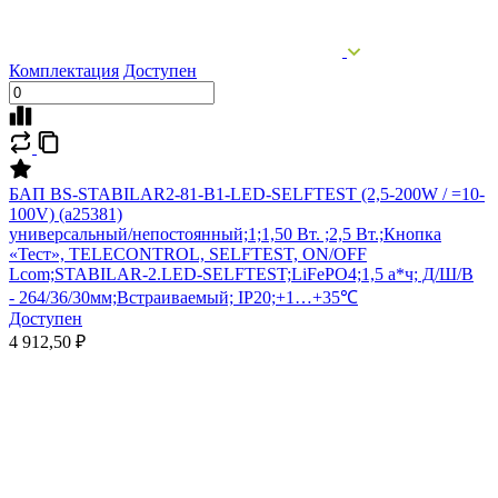
Комплектация
Доступен
БАП BS-STABILAR2-81-B1-LED-SELFTEST (2,5-200W / =10-
100V) (a25381)
универсальный/непостоянный;1;1,50 Вт. ;2,5 Вт.;Кнопка
«Тест», TELECONTROL, SELFTEST, ON/OFF
Lcom;STABILAR-2.LED-SELFTEST;LiFePO4;1,5 а*ч; Д/Ш/В
- 264/36/30мм;Встраиваемый; IP20;+1…+35℃
Доступен
4 912,50 ₽