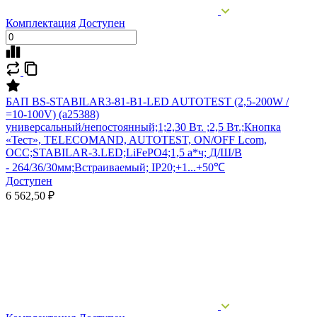
Комплектация
Доступен
БАП BS-STABILAR3-81-B1-LED AUTOTEST (2,5-200W /
=10-100V) (a25388)
универсальный/непостоянный;1;2,30 Вт. ;2,5 Вт.;Кнопка
«Тест», TELECOMAND, AUTOTEST, ON/OFF Lcom,
OCC;STABILAR-3.LED;LiFePO4;1,5 а*ч; Д/Ш/В
- 264/36/30мм;Встраиваемый; IP20;+1...+50℃
Доступен
6 562,50 ₽