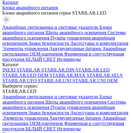
Каталог
Блоки аварийного питания
Блоки аварийного питания серии STABILAR.LED
Аварийные светильники и световые указатели
Блоки
аварийного питания
Щиты аварийного освещения
Системы
аварийного освещения
Пульты управления аварийным
освещением
Знаки безопасности
Аксессуары и комплектация
Элементы управления
Аккумуляторные батареи
Аварийные
светильники ОЕМ-партнеров
Фирменная и сопутствующая
продукция БЕЛЫЙ СВЕТ
Неликвиды
Каталог
INEXI
STABILAR
STABILAR.DIN
STABILAR.LED
STABILAR.LED OEM
STABILAR.MAX
STABILAR.SELV
STABILAR.UFO
STABILAR.UNI
STABILAR.UNI OEM
Выберите серию:
STABILAR.LED
Аварийные светильники и световые указатели
Блоки
аварийного питания
Щиты аварийного освещения
Системы
аварийного освещения
Пульты управления аварийным
освещением
Знаки безопасности
Аксессуары и комплектация
Элементы управления
Аккумуляторные батареи
Аварийные
светильники ОЕМ-партнеров
Фирменная и сопутствующая
продукция БЕЛЫЙ СВЕТ
Неликвиды