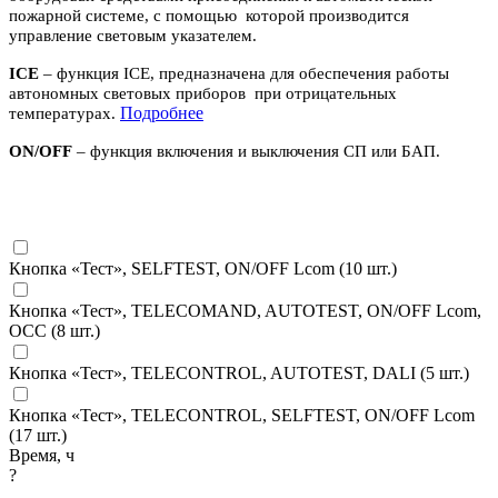
пожарной системе, с помощью которой производится
управление световым указателем.
ICE
– функция ICE, предназначена для обеспечения работы
автономных световых приборов при отрицательных
П
одробнее
температурах.
ON/OFF
– функция включения и выключения СП или БАП.
Кнопка «Тест», SELFTEST, ON/OFF Lcom (
10
шт.)
Кнопка «Тест», TELECOMAND, AUTOTEST, ON/OFF Lcom,
OCC (
8
шт.)
Кнопка «Тест», TELECONTROL, AUTOTEST, DALI (
5
шт.)
Кнопка «Тест», TELECONTROL, SELFTEST, ON/OFF Lcom
(
17
шт.)
Время, ч
?