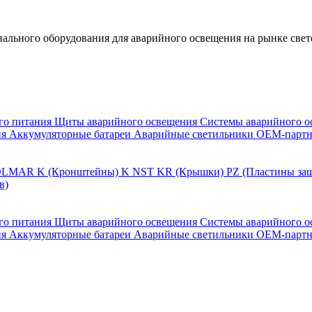
льного оборудования для аварийного освещения на рынке свет
го питания
Щиты аварийного освещения
Системы аварийного о
ия
Аккумуляторные батареи
Аварийные светильники ОЕМ-партн
OLMAR
K (Кронштейны)
K NST
KR (Крышки)
PZ (Пластины за
в)
го питания
Щиты аварийного освещения
Системы аварийного о
ия
Аккумуляторные батареи
Аварийные светильники ОЕМ-партн