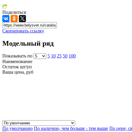
Поделиться
Скопировать ссылку
Модельный ряд
Показывать по
5
10
25
50
100
Наименование
Остаток шт/уп
Ваша цена, руб
По умолчанию
По наличию, чем больше - тем выше
По цене, с