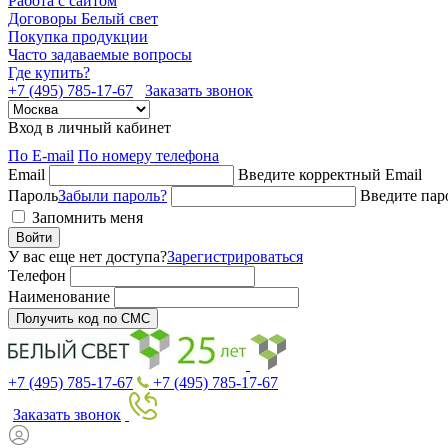
Работа с сайтом
Договоры Белый свет
Покупка продукции
Часто задаваемые вопросы
Где купить?
+7 (495) 785-17-67
Заказать звонок
Вход в личный кабинет
По E-mail
По номеру телефона
Email
Введите корректный Email
Пароль
Забыли пароль?
Введите пар
Запомнить меня
Войти
У вас еще нет доступа?
Зарегистрироваться
Телефон
Наименование
Получить код по СМС
+7 (495) 785-17-67
+7 (495) 785-17-67
Заказать звонок