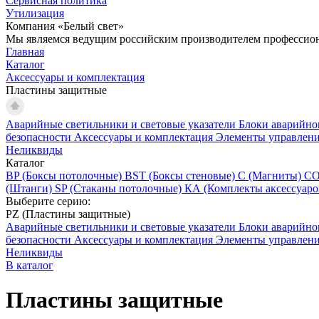
Сервисная политика
Утилизация
Компания «Белый свет»
Мы являемся ведущим российским производителем профессиона
Главная
Каталог
Аксессуары и комплектация
Пластины защитные
Аварийные светильники и световые указатели
Блоки аварийно
безопасности
Аксессуары и комплектация
Элементы управлен
Неликвиды
Каталог
BP (Боксы потолочные)
BST (Боксы стеновые)
C (Магниты)
C
(Штанги)
SP (Стаканы потолочные)
КА (Комплекты аксессуаро
Выберите серию:
PZ (Пластины защитные)
Аварийные светильники и световые указатели
Блоки аварийно
безопасности
Аксессуары и комплектация
Элементы управлен
Неликвиды
В каталог
Пластины защитные