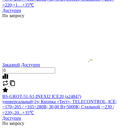
=220;+1…+35℃
Доступен
По запросу
Заказной
Доступен
BS-GROT-51-S1-INEXI2 ICE20 (a24847)
универсальный;1ч; Кнопка «Тест», TELECONTROL, ICE;
~170÷265 / =165÷280В; 30,00 Вт;5000К; Стальной ;~230 /
=220;-20...+35℃
Доступен
По запросу