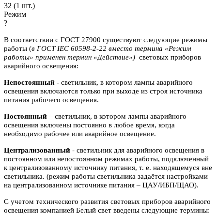
32 (
1
шт.)
Режим
?
В соответствии с ГОСТ 27900 существуют следующие режимы
работы (
в ГОСТ IEC 60598-2-22 вместо термина «Режим
работы» применен термин «Действие»)
световых приборов
аварийного освещения:
Непостоянный
- светильник, в котором лампы аварийного
освещения включаются
только при выходе из строя источника
питания рабочего освещения.
Постоянный
– светильник, в котором лампы аварийного
освещения включены
постоянно в любое время, когда
необходимо рабочее или аварийное
освещение.
Централизованный
- светильник для аварийного освещения в
постоянном или
непостоянном режимах работы, подключенный
к централизованному источнику питания, т. е. находящемуся вне
светильника. (режим работы светильника задаётся настройками
на централизованном источнике питания – ЦАУ/ИБП/ЩАО).
С учетом технического развития световых приборов аварийного
освещения компанией Белый свет введены следующие термины: