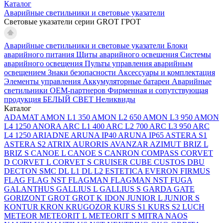
Каталог
Аварийные светильники и световые указатели
Световые указатели серии GROT ГРОТ
Аварийные светильники и световые указатели
Блоки
аварийного питания
Щиты аварийного освещения
Системы
аварийного освещения
Пульты управления аварийным
освещением
Знаки безопасности
Аксессуары и комплектация
Элементы управления
Аккумуляторные батареи
Аварийные
светильники ОЕМ-партнеров
Фирменная и сопутствующая
продукция БЕЛЫЙ СВЕТ
Неликвиды
Каталог
ADAMAT
AMON L1 350
AMON L2 650
AMON L3 950
AMON
L4 1250
ANORA
ARC L1 400
ARC L2 700
ARC L3 950
ARC
L4 1250
ARIADNE
ARUNA IP40
ARUNA IP65
ASTERA S1
ASTERA S2
ATRIX
AURORIS
AVANZAR
AZIMUT
BRIZ L
BRIZ S
CANOE L
CANOE S
CANRON
COMPASS
CORVET
D
CORVET L
CORVET S
CRUISER
CUBE
CUSTOS
DBU
DECTON SMC
DL L1
DL L2
ESTETICA
EVERON
FIRMUS
FLAG
FLAG NST
FLAGMAN
FLAGMAN NST
FUGA
GALANTHUS
GALLIUS L
GALLIUS S
GARDA
GATE
GORIZONT
GROT
GROT K
IDON
JUNIOR L
JUNIOR S
KONTUR
KRON
KRUGOZOR
KURS S1
KURS S2
LUCH
METEOR
METEORIT L
METEORIT S
MITRA
NAOS