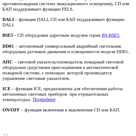
противопожарная система эвакуационного освещения), СП или
БАП поддерживает функцию FELS.
DALI
– функция DALI, СП или БАП поддерживает функцию
DALI.
BSE5
- СП оборудован адресным модулем серии
BS-BSE5
.
DD01
– автономный универсальный аварийный светильник
оборудован датчиком движения и освещенности модели DD01.
АПС
– световой указатель/оповещатель пожарный световой
оборудован средствами присоединения к автоматической
пожарной системе, с помощью которой производится
управление световым указателем.
ICE
– функция ICE, предназначена для обеспечения работы
автономных световых приборов при отрицательных
П
одробнее
температурах.
ON/OFF
– функция включения и выключения СП или БАП.