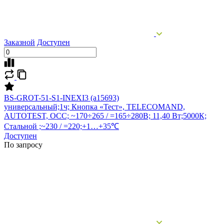
Заказной
Доступен
BS-GROT-51-S1-INEXI3 (a15693)
универсальный;1ч; Кнопка «Тест», TELECOMAND,
AUTOTEST, OCC; ~170÷265 / =165÷280В; 11,40 Вт;5000К;
Стальной ;~230 / =220;+1…+35℃
Доступен
По запросу