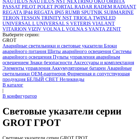
NAUTILUS
NAUTILUS NST
NEXTRINO
OKO
ORBITA
PASSAT
PILOT
POLET
PORTAL
RADAR
RADEM
RADIANT
REGATA IP44
REGATA IP65
RUMB
SPUTNIK
SUBMARINE
TERON
TESSON
TRINITY NST
TRIOLA
TWINLED
UNIVERSAL L
UNIVERSAL S
VETERIS
VIALANT
VITARION
VIZIV
VOLNA L
VOLNA S
YANTA
ZENIT
Выберите серию:
GROT
Аварийные светильники и световые указатели
Блоки
аварийного питания
Щиты аварийного освещения
Системы
аварийного освещения
Пульты управления аварийным
освещением
Знаки безопасности
Аксессуары и комплектация
Элементы управления
Аккумуляторные батареи
Аварийные
светильники ОЕМ-партнеров
Фирменная и сопутствующая
продукция БЕЛЫЙ СВЕТ
Неликвиды
В каталог
|
В конфигуратор
Световые указатели серии
GROT ГРОТ
Световые указатели серии GROT ГРОТ