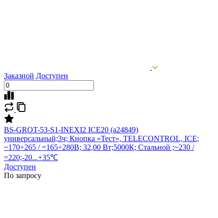
Заказной
Доступен
BS-GROT-53-S1-INEXI2 ICE20 (a24849)
универсальный;3ч; Кнопка «Тест», TELECONTROL, ICE;
~170÷265 / =165÷280В; 32,00 Вт;5000К; Стальной ;~230 /
=220;-20...+35℃
Доступен
По запросу