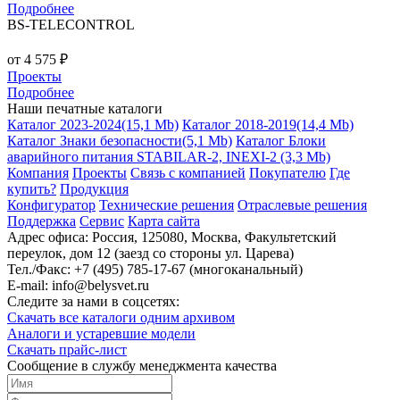
Подробнее
BS-TELECONTROL
от 4 575 ₽
Проекты
Подробнее
Наши печатные каталоги
Каталог 2023-2024
(15,1 Mb)
Каталог 2018-2019
(14,4 Mb)
Каталог Знаки безопасности
(5,1 Mb)
Каталог Блоки
аварийного питания STABILAR-2, INEXI-2
(3,3 Mb)
Компания
Проекты
Связь с компанией
Покупателю
Где
купить?
Продукция
Конфигуратор
Технические решения
Отраслевые решения
Поддержка
Сервис
Карта сайта
Адрес офиса:
Россия, 125080, Москва, Факультетский
переулок, дом 12 (заезд со стороны ул. Царева)
Тел./Факс:
+7 (495) 785-17-67 (многоканальный)
E-mail:
info@belysvet.ru
Следите за нами в соцсетях:
Скачать все каталоги одним архивом
Аналоги и устаревшие модели
Скачать прайс-лист
Cообщение в службу менеджмента качества