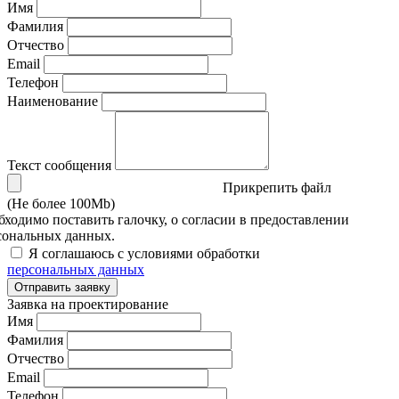
Имя
Фамилия
Отчество
Email
Телефон
Наименование
Текст сообщения
Прикрепить файл
(Не более 100Mb)
бходимо поставить галочку, о согласии в предоставлении
сональных данных.
Я соглашаюсь с условиями обработки
персональных данных
Отправить заявку
Заявка на проектирование
Имя
Фамилия
Отчество
Email
Телефон