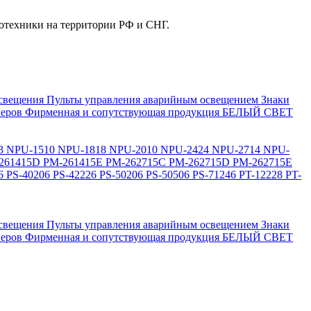
отехники на территории РФ и СНГ.
свещения
Пульты управления аварийным освещением
Знаки
еров
Фирменная и сопутствующая продукция БЕЛЫЙ СВЕТ
3
NPU-1510
NPU-1818
NPU-2010
NPU-2424
NPU-2714
NPU-
261415D
PM-261415E
PM-262715C
PM-262715D
PM-262715E
6
PS-40206
PS-42226
PS-50206
PS-50506
PS-71246
PT-12228
PT-
свещения
Пульты управления аварийным освещением
Знаки
еров
Фирменная и сопутствующая продукция БЕЛЫЙ СВЕТ