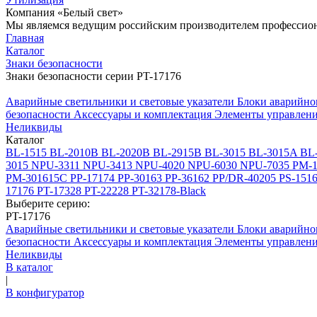
Компания «Белый свет»
Мы являемся ведущим российским производителем профессиона
Главная
Каталог
Знаки безопасности
Знаки безопасности серии PT-17176
Аварийные светильники и световые указатели
Блоки аварийно
безопасности
Аксессуары и комплектация
Элементы управлен
Неликвиды
Каталог
BL-1515
BL-2010B
BL-2020B
BL-2915B
BL-3015
BL-3015A
BL
3015
NPU-3311
NPU-3413
NPU-4020
NPU-6030
NPU-7035
PM-1
PM-301615C
PP-17174
PP-30163
PP-36162
PP/DR-40205
PS-151
17176
PT-17328
PT-22228
PT-32178-Black
Выберите серию:
PT-17176
Аварийные светильники и световые указатели
Блоки аварийно
безопасности
Аксессуары и комплектация
Элементы управлен
Неликвиды
В каталог
|
В конфигуратор