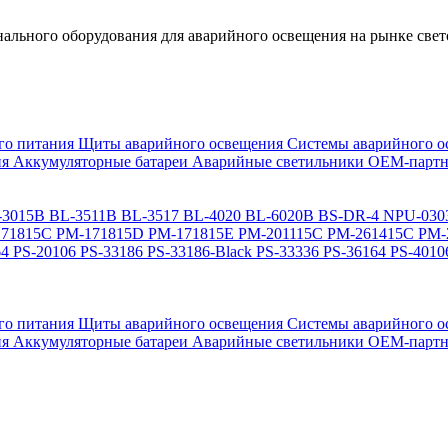
льного оборудования для аварийного освещения на рынке свет
го питания
Щиты аварийного освещения
Системы аварийного о
ия
Аккумуляторные батареи
Аварийные светильники ОЕМ-партн
-3015B
BL-3511B
BL-3517
BL-4020
BL-6020B
BS-DR-4
NPU-030
71815C
PM-171815D
PM-171815E
PM-201115C
PM-261415C
PM-
64
PS-20106
PS-33186
PS-33186-Black
PS-33336
PS-36164
PS-4010
го питания
Щиты аварийного освещения
Системы аварийного о
ия
Аккумуляторные батареи
Аварийные светильники ОЕМ-партн