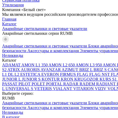
Сервисная политика
Утилизация
Компания «Белый свет»
Мы являемся ведущим российским производителем профессиона
Главная
Каталог
Аварийные светильники и световые указатели
Аварийные светильники серии RUMB
Аварийные светильники и световые указатели
Блоки аварийно
безопасности
Аксессуары и комплектация
Элементы управлен
Неликвиды
Каталог
ADAMAT
AMON L1 350
AMON L2 650
AMON L3 950
AMON L
S2
ATRIX
AURORIS
AVANZAR
AZIMUT
BRIZ L
BRIZ S
CAN
L1
DL L2
ESTETICA
EVERON
FIRMUS
FLAG
FLAG NST
FL
JUNIOR L
JUNIOR S
KONTUR
KRON
KRUGOZOR
KURS S1
PASSAT
PILOT
POLET
PORTAL
RADAR
RADEM
RADIANT
L
UNIVERSAL S
VETERIS
VIALANT
VITARION
VIZIV
VOLN
Выберите серию:
RUMB
Аварийные светильники и световые указатели
Блоки аварийно
безопасности
Аксессуары и комплектация
Элементы управлен
Неликвиды
В каталог