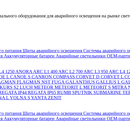
льного оборудования для аварийного освещения на рынке свет
го питания
Щиты аварийного освещения
Системы аварийного о
ия
Аккумуляторные батареи
Аварийные светильники ОЕМ-партн
4 1250
ANORA
ARC L1 400
ARC L2 700
ARC L3 950
ARC L4 1
OE L
CANOE S
CANRON
COMPASS
CORVET D
CORVET L
C
AGMAN
FLAGMAN NST
FUGA
GALANTHUS
GALLIUS L
GAL
KURS S2
LUCH
METEOR
METEORIT L
METEORIT S
MITRA
REGATA IP44
REGATA IP65
RUMB
SPUTNIK
SUBMARINE
TE
A L
VOLNA S
YANTA
ZENIT
го питания
Щиты аварийного освещения
Системы аварийного о
ия
Аккумуляторные батареи
Аварийные светильники ОЕМ-партн