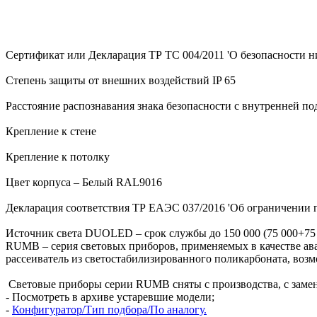
Сертификат или Декларация ТР ТС 004/2011 'О безопасности ни
Степень защиты от внешних воздействий IP 65
Расстояние распознавания знака безопасности с внутренней по
Крепление к стене
Крепление к потолку
Цвет корпуса – Белый RAL9016
Декларация соответствия ТР ЕАЭС 037/2016 'Об ограничении 
Источник света DUOLED – срок службы до 150 000 (75 000+75 
RUMB – серия световых приборов, применяемых в качестве ава
рассеиватель из светостабилизированного поликарбоната, воз
Световые приборы серии RUMB сняты с производства, с замена
- Посмотреть в архиве устаревшие модели;
-
Конфигуратор/Тип подбора/По аналогу.