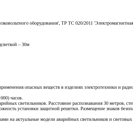
зковольтного оборудования', ТР ТС 020/2011 'Электромагнитная
дсветкой – 30м
применения опасных веществ в изделиях электротехники и ради
000) часов.
рийных светильников. Расстояние распознавания 30 метров, сте
можность установки защитной решетки. Размещение знаков безоп
ми на актуальные модели аварийных светильников и световых у