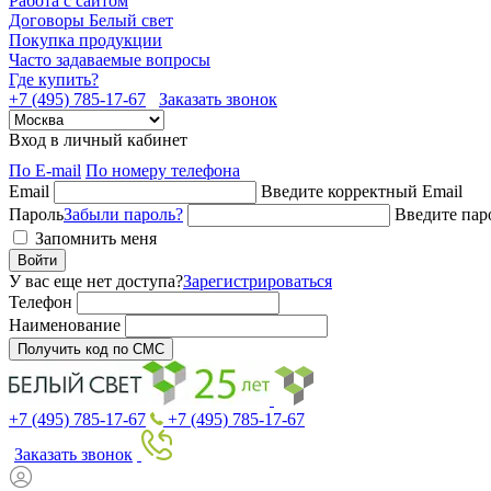
Работа с сайтом
Договоры Белый свет
Покупка продукции
Часто задаваемые вопросы
Где купить?
+7 (495) 785-17-67
Заказать звонок
Вход в личный кабинет
По E-mail
По номеру телефона
Email
Введите корректный Email
Пароль
Забыли пароль?
Введите пар
Запомнить меня
Войти
У вас еще нет доступа?
Зарегистрироваться
Телефон
Наименование
Получить код по СМС
+7 (495) 785-17-67
+7 (495) 785-17-67
Заказать звонок