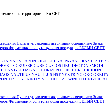
отехники на территории РФ и СНГ.
свещения
Пульты управления аварийным освещением
Знаки
еров
Фирменная и сопутствующая продукция БЕЛЫЙ СВЕТ
250
ARIADNE
ARUNA IP40
ARUNA IP65
ASTERA S1
ASTERA
ORVET S
CRUISER
CUBE
CUSTOS
DBU
DECTON SMC
DL
LIUS S
GARDA
GATE
GORIZONT
GROT
GROT K
IDON
NAOS
NAUTILUS
NAUTILUS NST
NEXTRINO
OKO
ORBITA
RON
TESSON
TRINITY NST
TRIOLA
TWINLED
UNIVERSAL
свещения
Пульты управления аварийным освещением
Знаки
еров
Фирменная и сопутствующая продукция БЕЛЫЙ СВЕТ