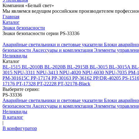
Компания «Белый свет»
Мы являемся ведущим российским производителем профессиона
Главная
Каталог
Знаки безопасности
Знаки безопасности серии PS-33336
Аварийные светильники и световые указатели
Блоки аварийно
безопасности
Аксессуары и комплектация
Элементы управлен
Неликвиды
Каталог
BL-1515
BL-2010B
BL-2020B
BL-2915B
BL-3015
BL-3015A
BL
3015
NPU-3311
NPU-3413
NPU-4020
NPU-6030
NPU-7035
PM-1
PM-301615C
PP-17174
PP-30163
PP-36162
PP/DR-40205
PS-151
17176
PT-17328
PT-22228
PT-32178-Black
Выберите серию:
PS-33336
Аварийные светильники и световые указатели
Блоки аварийно
безопасности
Аксессуары и комплектация
Элементы управлен
Неликвиды
В каталог
|
В конфигуратор