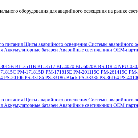
льного оборудования для аварийного освещения на рынке свет
го питания
Щиты аварийного освещения
Системы аварийного о
ия
Аккумуляторные батареи
Аварийные светильники ОЕМ-партн
-3015B
BL-3511B
BL-3517
BL-4020
BL-6020B
BS-DR-4
NPU-030
71815C
PM-171815D
PM-171815E
PM-201115C
PM-261415C
PM-
64
PS-20106
PS-33186
PS-33186-Black
PS-33336
PS-36164
PS-4010
го питания
Щиты аварийного освещения
Системы аварийного о
ия
Аккумуляторные батареи
Аварийные светильники ОЕМ-партн