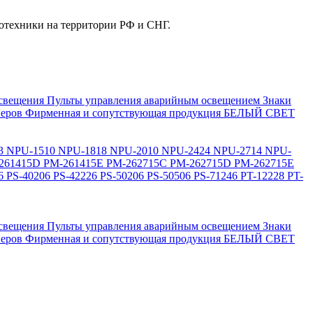
отехники на территории РФ и СНГ.
свещения
Пульты управления аварийным освещением
Знаки
еров
Фирменная и сопутствующая продукция БЕЛЫЙ СВЕТ
3
NPU-1510
NPU-1818
NPU-2010
NPU-2424
NPU-2714
NPU-
261415D
PM-261415E
PM-262715C
PM-262715D
PM-262715E
6
PS-40206
PS-42226
PS-50206
PS-50506
PS-71246
PT-12228
PT-
свещения
Пульты управления аварийным освещением
Знаки
еров
Фирменная и сопутствующая продукция БЕЛЫЙ СВЕТ