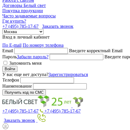
Работа с сайтом
Договоры Белый свет
Покупка продукции
Часто задаваемые вопросы
Где купить?
+7 (495) 785-17-67
Заказать звонок
Вход в личный кабинет
По E-mail
По номеру телефона
Email
Введите корректный Email
Пароль
Забыли пароль?
Введите пар
Запомнить меня
Войти
У вас еще нет доступа?
Зарегистрироваться
Телефон
Наименование
Получить код по СМС
+7 (495) 785-17-67
+7 (495) 785-17-67
Заказать звонок