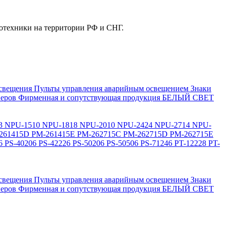
отехники на территории РФ и СНГ.
свещения
Пульты управления аварийным освещением
Знаки
еров
Фирменная и сопутствующая продукция БЕЛЫЙ СВЕТ
3
NPU-1510
NPU-1818
NPU-2010
NPU-2424
NPU-2714
NPU-
261415D
PM-261415E
PM-262715C
PM-262715D
PM-262715E
6
PS-40206
PS-42226
PS-50206
PS-50506
PS-71246
PT-12228
PT-
свещения
Пульты управления аварийным освещением
Знаки
еров
Фирменная и сопутствующая продукция БЕЛЫЙ СВЕТ