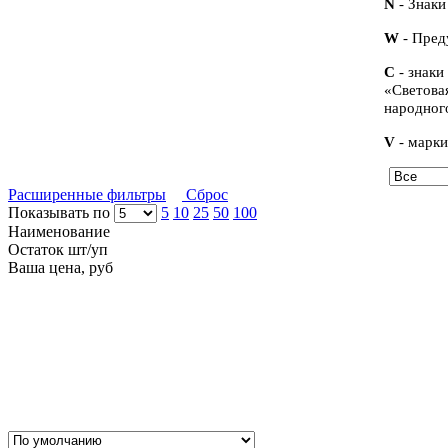
N
- Знаки
W
- Пре
С
- знаки
«Светова
народног
V
- марки
Расширенные фильтры
Сброс
Показывать по
5
10
25
50
100
Наименование
Остаток шт/уп
Ваша цена, руб