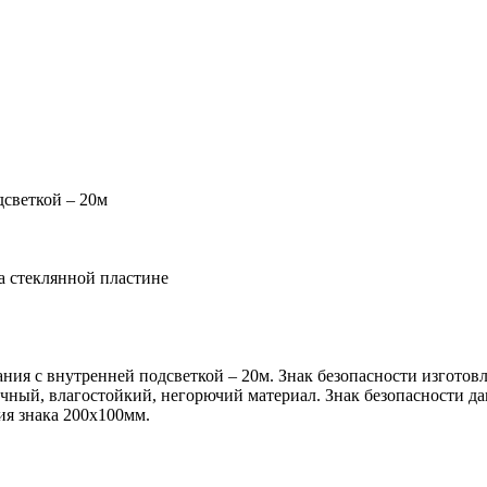
дсветкой – 20м
а стеклянной пластине
вания с внутренней подсветкой – 20м. Знак безопасности изгот
чный, влагостойкий, негорючий материал. Знак безопасности да
ия знака 200х100мм.