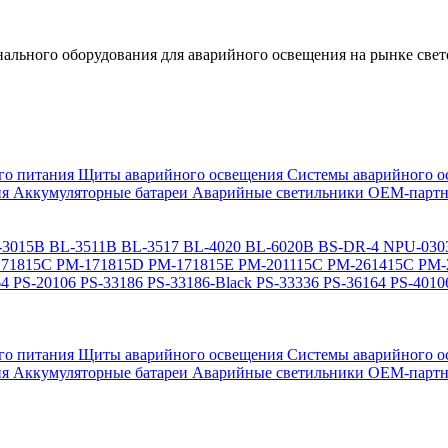
льного оборудования для аварийного освещения на рынке свет
го питания
Щиты аварийного освещения
Системы аварийного о
ия
Аккумуляторные батареи
Аварийные светильники ОЕМ-партн
-3015B
BL-3511B
BL-3517
BL-4020
BL-6020B
BS-DR-4
NPU-030
71815C
PM-171815D
PM-171815E
PM-201115C
PM-261415C
PM-
64
PS-20106
PS-33186
PS-33186-Black
PS-33336
PS-36164
PS-4010
го питания
Щиты аварийного освещения
Системы аварийного о
ия
Аккумуляторные батареи
Аварийные светильники ОЕМ-партн