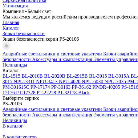
Сервисная политика
Утилизация
Компания «Белый свет»
Мы являемся ведущим российским производителем профессиона
Главная
Каталог
Знаки безопасности
Знаки безопасности серии PS-20106
Аварийные светильники и световые указатели
Блоки аварийно
безопасности
Аксессуары и комплектация
Элементы управлен
Неликвиды
Каталог
BL-1515
BL-2010B
BL-2020B
BL-2915B
BL-3015
BL-3015A
BL
3015
NPU-3311
NPU-3413
NPU-4020
NPU-6030
NPU-7035
PM-1
PM-301615C
PP-17174
PP-30163
PP-36162
PP/DR-40205
PS-151
17176
PT-17328
PT-22228
PT-32178-Black
Выберите серию:
PS-20106
Аварийные светильники и световые указатели
Блоки аварийно
безопасности
Аксессуары и комплектация
Элементы управлен
Неликвиды
В каталог
|
В конфигуратор