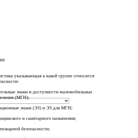
ие
истика указывающая к какой группе относится
пасности:
ательные знаки и доступности маломобильных
селения (МГН);
ационные знаки (ЭЗ) и ЭЗ для МГН;
ицинского и санитарного назначения;
 пожарной безопасности;