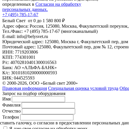
определенных в
Согласии на обработку
персональных данных.
+7 (495) 785-17-67
Белый Свет
от 0 до 1 580 800 ₽
Адрес офиса:
Россия,
125080
,
Москва
,
Факультетский переулок, 
Тел./Факс:
+7 (495) 785-17-67
(многоканальный)
E-mail:
info@belysvet.ru
Юридический адрес:
125080, Москва г, Факультетский пер, дом 
Почтовый адрес:
125080, Факультетский пер, дом № 12, строени
ИНН:
7719203806
КПП:
774301001
Р/с:
40702810401300016563
Банк:
АО «АЛЬФА-БАНК»
К/с:
30101810200000000593
БИК:
044525593
© 2000-2026, ООО «Белый свет 2000»
Правовая информация
Специальная оценка условий труда
Обра
Запрос на подбор оборудования
Имя
Фамилия
Отчество
Телефон
тавить галочку, о согласии в предоставлении персональных да
Я даю свое согласие на обработку моих