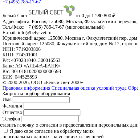
+7 (495) 785-17-67
Белый Свет
от 0 до 1 580 800 ₽
Адрес офиса:
Россия,
125080
,
Москва
,
Факультетский переулок, 
Тел./Факс:
+7 (495) 785-17-67
(многоканальный)
E-mail:
info@belysvet.ru
Юридический адрес:
125080, Москва г, Факультетский пер, дом 
Почтовый адрес:
125080, Факультетский пер, дом № 12, строени
ИНН:
7719203806
КПП:
774301001
Р/с:
40702810401300016563
Банк:
АО «АЛЬФА-БАНК»
К/с:
30101810200000000593
БИК:
044525593
© 2000-2026, ООО «Белый свет 2000»
Правовая информация
Специальная оценка условий труда
Обра
Запрос на подбор оборудования
Имя
Фамилия
Отчество
Телефон
тавить галочку, о согласии в предоставлении персональных да
Я даю свое согласие на обработку моих
персональных данных, на условиях и для целей,