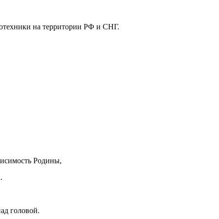
отехники на территории РФ и СНГ.
ависимость Родины,
.
ад головой.