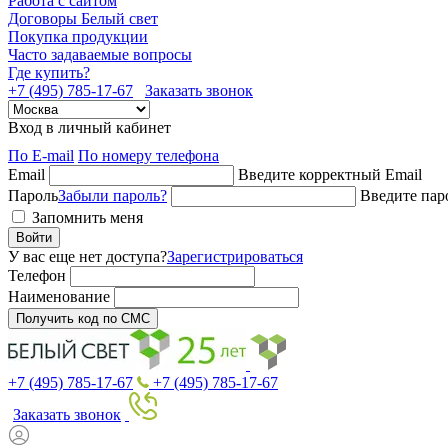
Работа с сайтом
Договоры Белый свет
Покупка продукции
Часто задаваемые вопросы
Где купить?
+7 (495) 785-17-67
Заказать звонок
Вход в личный кабинет
По E-mail
По номеру телефона
Email
Введите корректный Email
Пароль
Забыли пароль?
Введите пар
Запомнить меня
Войти
У вас еще нет доступа?
Зарегистрироваться
Телефон
Наименование
Получить код по СМС
+7 (495) 785-17-67
+7 (495) 785-17-67
Заказать звонок