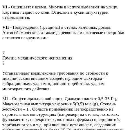
VI
- Ощущается всеми. Многие в испуге выбегают на улицу.
Картины падают со стен. Отдельные куски штукатурки
откалываются.
VII
- Повреждения (трещины) в стенах каменных домов.
Антисейсмические, а также деревянные и плетневые постройки
остаются невредимыми
7
Группа механического исполнения
?
Устанавливает комплексные требования по стойкости к
механическим внешним воздействующим факторам –
вибрационным, ударам одиночного действия, ударам
многократного действия.
М1 - Синусоидальная вибрация: Диапазон частот 0,5-35 Гц,
Максимальная амплитуда ускорения 5(0,5) м·с (g), Степень
жесткости – 1 . Область применения: Непосредственно на
строительных конструкциях (например, на стенах, потолках,
фундаментах, перекрытиях, колоннах, фермах) предприятий,
торговых залов и т.д. при внешних источниках, создающих
вибрации с частотой не более 35 Гц, и без источников ударных