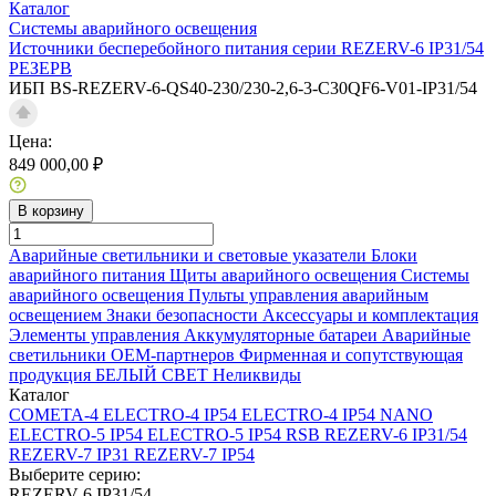
Каталог
Системы аварийного освещения
Источники бесперебойного питания серии REZERV-6 IP31/54
РЕЗЕРВ
ИБП BS-REZERV-6-QS40-230/230-2,6-3-С30QF6-V01-IP31/54
Цена:
849 000,00 ₽
В корзину
Аварийные светильники и световые указатели
Блоки
аварийного питания
Щиты аварийного освещения
Системы
аварийного освещения
Пульты управления аварийным
освещением
Знаки безопасности
Аксессуары и комплектация
Элементы управления
Аккумуляторные батареи
Аварийные
светильники ОЕМ-партнеров
Фирменная и сопутствующая
продукция БЕЛЫЙ СВЕТ
Неликвиды
Каталог
COMETA-4
ELECTRO-4 IP54
ELECTRO-4 IP54 NANO
ELECTRO-5 IP54
ELECTRO-5 IP54 RSB
REZERV-6 IP31/54
REZERV-7 IP31
REZERV-7 IP54
Выберите серию:
REZERV-6 IP31/54