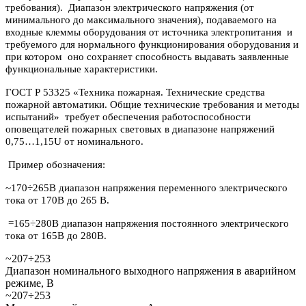
требования). Диапазон электрического напряжения (от
минимального до максимального значения), подаваемого на
входные клеммы оборудования от источника электропитания и
требуемого для нормального функционирования оборудования и
при котором оно сохраняет способность выдавать заявленные
функциональные характеристики.
ГОСТ Р 53325 «Техника пожарная. Технические средства
пожарной автоматики. Общие технические требования и методы
испытаний» требует обеспечения работоспособности
оповещателей пожарных световых в диапазоне напряжений
0,75…1,15U от номинального.
Пример обозначения:
~170÷265В диапазон напряжения переменного электрического
тока от 170В до 265 В.
=165÷280В диапазон напряжения постоянного электрического
тока от 165В до 280В.
~207÷253
Диапазон номинального выходного напряжения в аварийном
режиме, В
~207÷253