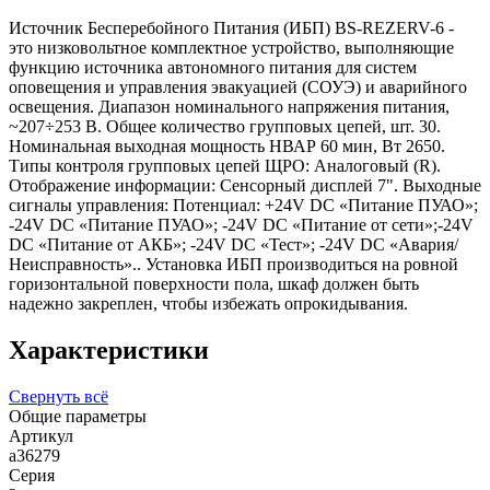
Источник Бесперебойного Питания (ИБП) BS-REZERV-6 -
это низковольтное комплектное устройство, выполняющие
функцию источника автономного питания для систем
оповещения и управления эвакуацией (СОУЭ) и аварийного
освещения. Диапазон номинального напряжения питания,
~207÷253 В. Общее количество групповых цепей, шт. 30.
Номинальная выходная мощность НВАР 60 мин, Вт 2650.
Типы контроля групповых цепей ЩРО: Аналоговый (R).
Отображение информации: Сенсорный дисплей 7". Выходные
сигналы управления: Потенциал: +24V DC «Питание ПУАО»;
-24V DC «Питание ПУАО»; -24V DC «Питание от сети»;-24V
DC «Питание от АКБ»; -24V DC «Тест»; -24V DC «Авария/
Неисправность».. Установка ИБП производиться на ровной
горизонтальной поверхности пола, шкаф должен быть
надежно закреплен, чтобы избежать опрокидывания.
Характеристики
Свернуть всё
Общие параметры
Артикул
a36279
Серия