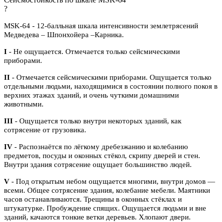
?
MSK-64 - 12-балльная шкала интенсивности землетрясений
Медведева – Шпонхойера –Карника.
I
- Не ощущается. Отмечается только сейсмическими
приборами.
II
- Отмечается сейсмическими приборами. Ощущается только
отдельными людьми, находящимися в состоянии полного покоя в
верхних этажах зданий, и очень чуткими домашними
животными.
III
- Ощущается только внутри некоторых зданий, как
сотрясение от грузовика.
IV
- Распознаётся по лёгкому дребезжанию и колебанию
предметов, посуды и оконных стёкол, скрипу дверей и стен.
Внутри здания сотрясение ощущает большинство людей.
V
- Под открытым небом ощущается многими, внутри домов —
всеми. Общее сотрясение здания, колебание мебели. Маятники
часов останавливаются. Трещины в оконных стёклах и
штукатурке. Пробуждение спящих. Ощущается людьми и вне
зданий, качаются тонкие ветки деревьев. Хлопают двери.