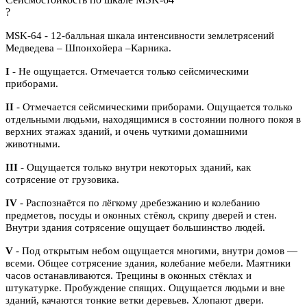
?
MSK-64 - 12-балльная шкала интенсивности землетрясений
Медведева – Шпонхойера –Карника.
I
- Не ощущается. Отмечается только сейсмическими
приборами.
II
- Отмечается сейсмическими приборами. Ощущается только
отдельными людьми, находящимися в состоянии полного покоя в
верхних этажах зданий, и очень чуткими домашними
животными.
III
- Ощущается только внутри некоторых зданий, как
сотрясение от грузовика.
IV
- Распознаётся по лёгкому дребезжанию и колебанию
предметов, посуды и оконных стёкол, скрипу дверей и стен.
Внутри здания сотрясение ощущает большинство людей.
V
- Под открытым небом ощущается многими, внутри домов —
всеми. Общее сотрясение здания, колебание мебели. Маятники
часов останавливаются. Трещины в оконных стёклах и
штукатурке. Пробуждение спящих. Ощущается людьми и вне
зданий, качаются тонкие ветки деревьев. Хлопают двери.