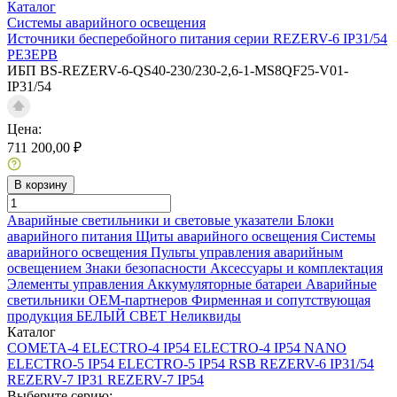
Каталог
Системы аварийного освещения
Источники бесперебойного питания серии REZERV-6 IP31/54
РЕЗЕРВ
ИБП BS-REZERV-6-QS40-230/230-2,6-1-MS8QF25-V01-
IP31/54
Цена:
711 200,00 ₽
В корзину
Аварийные светильники и световые указатели
Блоки
аварийного питания
Щиты аварийного освещения
Системы
аварийного освещения
Пульты управления аварийным
освещением
Знаки безопасности
Аксессуары и комплектация
Элементы управления
Аккумуляторные батареи
Аварийные
светильники ОЕМ-партнеров
Фирменная и сопутствующая
продукция БЕЛЫЙ СВЕТ
Неликвиды
Каталог
COMETA-4
ELECTRO-4 IP54
ELECTRO-4 IP54 NANO
ELECTRO-5 IP54
ELECTRO-5 IP54 RSB
REZERV-6 IP31/54
REZERV-7 IP31
REZERV-7 IP54
Выберите серию: