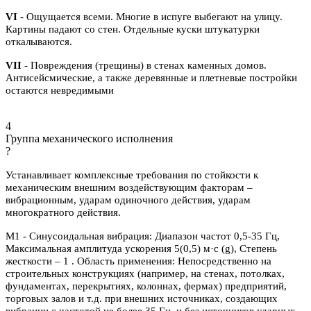
VI
- Ощущается всеми. Многие в испуге выбегают на улицу.
Картины падают со стен. Отдельные куски штукатурки
откалываются.
VII
- Повреждения (трещины) в стенах каменных домов.
Антисейсмические, а также деревянные и плетневые постройки
остаются невредимыми
4
Группа механического исполнения
?
Устанавливает комплексные требования по стойкости к
механическим внешним воздействующим факторам –
вибрационным, ударам одиночного действия, ударам
многократного действия.
М1 - Синусоидальная вибрация: Диапазон частот 0,5-35 Гц,
Максимальная амплитуда ускорения 5(0,5) м·с (g), Степень
жесткости – 1 . Область применения: Непосредственно на
строительных конструкциях (например, на стенах, потолках,
фундаментах, перекрытиях, колоннах, фермах) предприятий,
торговых залов и т.д. при внешних источниках, создающих
вибрации с частотой не более 35 Гц, и без источников ударных