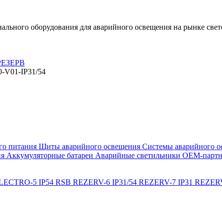
льного оборудования для аварийного освещения на рынке свет
 РЕЗЕРВ
-V01-IP31/54
го питания
Щиты аварийного освещения
Системы аварийного о
ия
Аккумуляторные батареи
Аварийные светильники ОЕМ-партн
LECTRO-5 IP54 RSB
REZERV-6 IP31/54
REZERV-7 IP31
REZERV