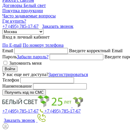
Работа с сайтом
Договоры Белый свет
Покупка продукции
Часто задаваемые вопросы
Где купить?
+7 (495) 785-17-67
Заказать звонок
Вход в личный кабинет
По E-mail
По номеру телефона
Email
Введите корректный Email
Пароль
Забыли пароль?
Введите пар
Запомнить меня
Войти
У вас еще нет доступа?
Зарегистрироваться
Телефон
Наименование
Получить код по СМС
+7 (495) 785-17-67
+7 (495) 785-17-67
Заказать звонок