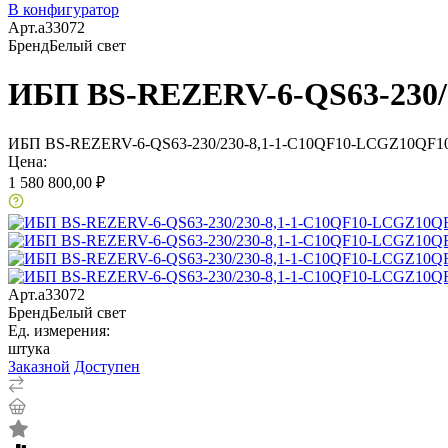
В конфигуратор
Арт.
a33072
Бренд
Белый свет
ИБП BS-REZERV-6-QS63-230/2
ИБП BS-REZERV-6-QS63-230/230-8,1-1-С10QF10-LCGZ10QF10
Цена:
1 580 800,00 ₽
Арт.
a33072
Бренд
Белый свет
Ед. измерения:
штука
Заказной
Доступен