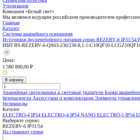
Сервисная политика
Утилизация
Компания «Белый свет»
Мы являемся ведущим российским производителем профессиона
Главная
Каталог
Системы аварийного освещения
Источники бесперебойного питания серии REZERV-6 IP31/54
ИБП BS-REZERV-6-QS63-230/230-8,1-1-С10QF10-LCGZ10QF10
Цена:
1 580 800,00 ₽
В корзину
Аварийные светильники и световые указатели
Блоки аварийно
безопасности
Аксессуары и комплектация
Элементы управлен
Неликвиды
Каталог
ELECTRO-4 IP54
ELECTRO-4 IP54 NANO
ELECTRO-5 IP54
E
Выберите серию:
REZERV-6 IP31/54
На страницу серии
|