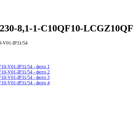
30-8,1-1-С10QF10-LCGZ10QF1
-V01-IP31/54