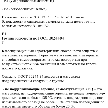
-
В2
(умеренновоспламеняемые)
-
В3
(легковоспламеняемые)
В соответствии с п. 9.3. ГОСТ 12.4.026-2015 знаки
безопасности и сигнальная разметка должны иметь группу
воспламеняемости В1 или В2.
B1
Группа горючести по ГОСТ 30244-94
?
Классификационная характеристика способности веществ и
материалов к горению. Горючие – это вещества и материалы,
способные самовозгораться, а также возгораться при
воздействии источника зажигания и самостоятельно гореть
после его удаления.
Согласно ГОСТ 30244-94 вещества и материалы
подразделяются на следующие группы:
- не поддерживающие горение, самозатухающие
(Г1) –
это
материалы, не поддерживающие горение, имеющие температуру
дымовых газов не более 135 °C, степень повреждения по длине
испытываемого образца не более 65 %, степень повреждения по
массе испытываемого образца не более 20 %,