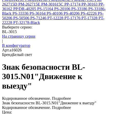
262715D
PM-262715E
PM-301615C
PP-17174
PP-30163
PP-
36162
PP/DR-40205
PS-15164
PS-20106
PS-33186
PS-33186-
Black
PS-33336
PS-36164
PS-40106
PS-40206
PS-42226
PS-
50206
PS-50506
PS-71246
PT-12228
PT-17176
PT-17328
PT-
22228
PT-32178-Black
Выберите серию:
BL-3015
На страницу серии
|
В конфигуратор
Арт.
a16026
Бренд
Белый свет
Знак безопасности BL-
3015.N01"Движение к
выезду"
Кодированное обозначение.
Подробнее
Знак безопасности BL-3015.N01"Движение к выезду"
Кодированное обозначение.
Подробнее
Цена: