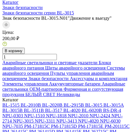
Каталог
Знаки безопасности
Знаки безопасности серии BL-3015
Знак безопасности BL-3015.N01"Движение к выезду"
Цена:
200,00 ₽
В корзину
Аварийные светильники и световые указатели
Блоки
аварийного питания
Щиты аварийного освещения
Системы
аварийного освещения
Пульты управления аварийным
освещением
Знаки безопасности
Аксессуары и комплектация
Элементы управления
Аккумуляторные батареи
Аварийные
светильники ОЕМ-партнеров
Фирменная и сопутствующая
продукция БЕЛЫЙ СВЕТ
Неликвиды
Каталог
BL-1515
BL-2010B
BL-2020B
BL-2915B
BL-3015
BL-3015A
BL-3015B
BL-3511B
BL-3517
BL-4020
BL-6020B
BS-DR-4
NPU-0303
NPU-1510
NPU-1818
NPU-2010
NPU-2424
NPU-
2714
NPU-3015
NPU-3311
NPU-3413
NPU-4020
NPU-6030
NPU-7035
PM-171815C
PM-171815D
PM-171815E
PM-201115C
PM-261415C
PM-261415D
PM-261415E
PM-262715C
PM-