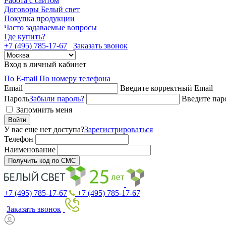
Работа с сайтом
Договоры Белый свет
Покупка продукции
Часто задаваемые вопросы
Где купить?
+7 (495) 785-17-67
Заказать звонок
Вход в личный кабинет
По E-mail
По номеру телефона
Email
Введите корректный Email
Пароль
Забыли пароль?
Введите пар
Запомнить меня
Войти
У вас еще нет доступа?
Зарегистрироваться
Телефон
Наименование
Получить код по СМС
+7 (495) 785-17-67
+7 (495) 785-17-67
Заказать звонок