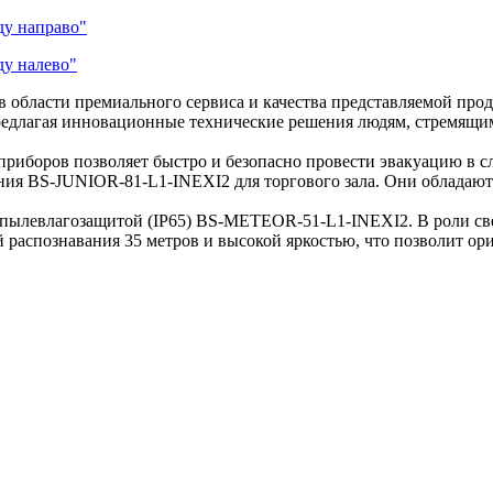
ду направо"
ду налево"
в области премиального сервиса и качества представляемой про
редлагая инновационные технические решения людям, стремящи
боров позволяет быстро и безопасно провести эвакуацию в сл
ния BS-JUNIOR-81-L1-INEXI2 для торгового зала. Они обладаю
 пылевлагозащитой (IP65) BS-METEOR-51-L1-INEXI2. В роли с
аспознавания 35 метров и высокой яркостью, что позволит ори