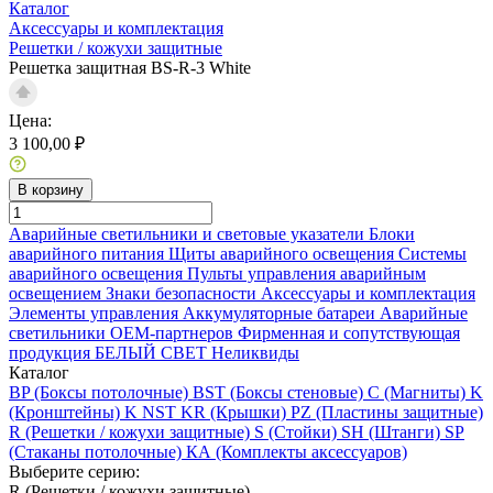
Каталог
Аксессуары и комплектация
Решетки / кожухи защитные
Решетка защитная BS-R-3 White
Цена:
3 100,00 ₽
В корзину
Аварийные светильники и световые указатели
Блоки
аварийного питания
Щиты аварийного освещения
Системы
аварийного освещения
Пульты управления аварийным
освещением
Знаки безопасности
Аксессуары и комплектация
Элементы управления
Аккумуляторные батареи
Аварийные
светильники ОЕМ-партнеров
Фирменная и сопутствующая
продукция БЕЛЫЙ СВЕТ
Неликвиды
Каталог
BP (Боксы потолочные)
BST (Боксы стеновые)
C (Магниты)
K
(Кронштейны)
K NST
KR (Крышки)
PZ (Пластины защитные)
R (Решетки / кожухи защитные)
S (Стойки)
SH (Штанги)
SP
(Стаканы потолочные)
КА (Комплекты аксессуаров)
Выберите серию:
R (Решетки / кожухи защитные)