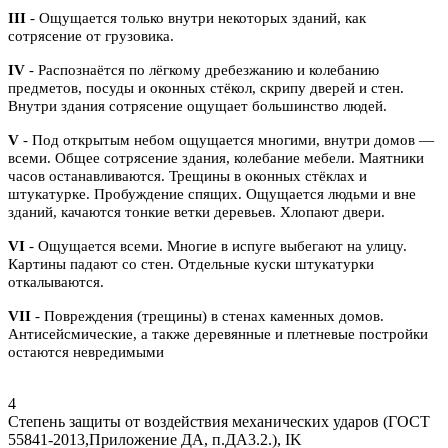
III
- Ощущается только внутри некоторых зданий, как
сотрясение от грузовика.
IV
- Распознаётся по лёгкому дребезжанию и колебанию
предметов, посуды и оконных стёкол, скрипу дверей и стен.
Внутри здания сотрясение ощущает большинство людей.
V
- Под открытым небом ощущается многими, внутри домов —
всеми. Общее сотрясение здания, колебание мебели. Маятники
часов останавливаются. Трещины в оконных стёклах и
штукатурке. Пробуждение спящих. Ощущается людьми и вне
зданий, качаются тонкие ветки деревьев. Хлопают двери.
VI
- Ощущается всеми. Многие в испуге выбегают на улицу.
Картины падают со стен. Отдельные куски штукатурки
откалываются.
VII
- Повреждения (трещины) в стенах каменных домов.
Антисейсмические, а также деревянные и плетневые постройки
остаются невредимыми
4
Степень защиты от воздействия механических ударов (ГОСТ
55841-2013,Приложение ДА, п.ДА3.2.), IK