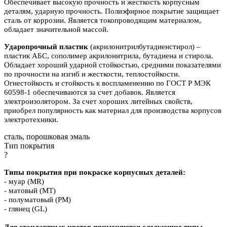
Обеспечивает высокую прочность и жесткость корпусным
деталям, ударную прочность. Полиэфирное покрытие защищает
сталь от коррозии. Является токопроводящим материалом,
обладает значительной массой.
Ударопрочный пластик
(акрилонитрилбутадиенстирол) –
пластик АБС, сополимер акрилонитрила, бутадиена и стирола.
Обладает хороший ударной стойкостью, средними показателями
по прочности на изгиб и жесткости, теплостойкости.
Огнестойкость и стойкость к воспламенению по ГОСТ Р МЭК
60598-1 обеспечиваются за счет добавок. Является
электроизолятором. За счет хороших литейных свойств,
приобрел популярность как материал для производства корпусов
электротехники.
сталь, порошковая эмаль
Тип покрытия
?
Типы покрытия при покраске корпусных деталей:
- муар (MR)
- матовый (MT)
- полуматовый (PM)
- глянец (GL)