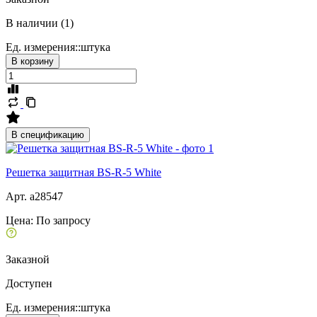
В наличии (1)
Ед. измерения::
штука
В корзину
В спецификацию
Решетка защитная BS-R-5 White
Арт. a28547
Цена:
По запросу
Заказной
Доступен
Ед. измерения::
штука