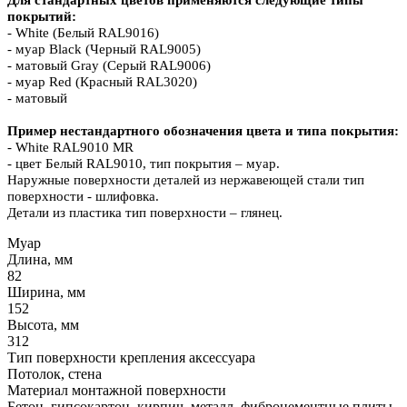
Для стандартных цветов применяются следующие типы
покрытий:
- White (Белый RAL9016)
- муар Black (Черный RAL9005)
- матовый Grаy (Серый RAL9006)
- муар Red (Красный RAL3020)
- матовый
Пример нестандартного обозначения цвета и типа покрытия:
- White RAL9010 MR
- цвет Белый RAL9010, тип покрытия – муар.
Наружные поверхности деталей из нержавеющей стали тип
поверхности - шлифовка.
Детали из пластика тип поверхности – глянец.
Муар
Длина, мм
82
Ширина, мм
152
Высота, мм
312
Тип поверхности крепления аксессуара
Потолок, стена
Материал монтажной поверхности
Бетон, гипсокартон, кирпич, металл, фиброцементные плиты