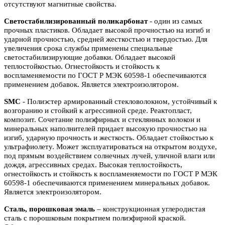
отсутствуют магнитные свойства.
Светостабилизированный поликарбонат
- один из самых
прочных пластиков. Обладает высокой прочностью на изгиб и
ударной прочностью, средней жесткостью и твердостью. Для
увеличения срока службы применены специальные
светостабилизирующие добавки. Обладает высокой
теплостойкостью. Огнестойкость и стойкость к
воспламеняемости по ГОСТ Р МЭК 60598-1 обеспечиваются
применением добавок. Является электроизолятором.
SMC
- Полиэстер армированный стекловолокном, устойчивый к
возгоранию и стойкий к агрессивной среде. Реактопласт,
композит. Сочетание полиэфирных и стеклянных волокон и
минеральных наполнителей придает высокую прочностью на
изгиб, ударную прочность и жесткость. Обладает стойкостью к
ультрафиолету. Может эксплуатироваться на открытом воздухе,
под прямым воздействием солнечных лучей, уличной влаги или
дождя, агрессивных средах. Высокая теплостойкость,
огнестойкость и стойкость к воспламеняемости по ГОСТ Р МЭК
60598-1 обеспечиваются применением минеральных добавок.
Является электроизолятором.
Сталь, порошковая эмаль
– конструкционная углеродистая
сталь с порошковым покрытием полиэфирной краской.