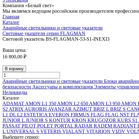
Компания «Белый свет»
Мы являемся ведущим российским производителем профессиона
Главная
Каталог
Аварийные светильники и световые указатели
Световые указатели серии FLAGMAN
Световой указатель BS-FLAGMAN-53-S1-INEXI3
Ваша цена:
16 800,00 ₽
В корзину
Аварийные светильники и световые указатели
Блоки аварийно
безопасности
Аксессуары и комплектация
Элементы управлен
Неликвиды
Каталог
ADAMAT
AMON L1 350
AMON L2 650
AMON L3 950
AMON L
S2
ATRIX
AURORIS
AVANZAR
AZIMUT
BRIZ L
BRIZ S
CAN
L1
DL L2
ESTETICA
EVERON
FIRMUS
FLAG
FLAG NST
FL
JUNIOR L
JUNIOR S
KONTUR
KRON
KRUGOZOR
KURS S1
PASSAT
PILOT
POLET
PORTAL
RADAR
RADEM
RADIANT
L
UNIVERSAL S
VETERIS
VIALANT
VITARION
VIZIV
VOLN
Выберите серию: