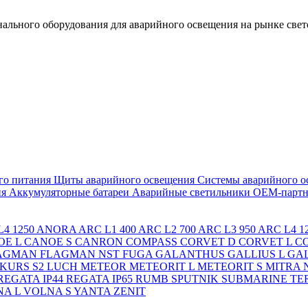
льного оборудования для аварийного освещения на рынке свет
го питания
Щиты аварийного освещения
Системы аварийного о
ия
Аккумуляторные батареи
Аварийные светильники ОЕМ-партн
4 1250
ANORA
ARC L1 400
ARC L2 700
ARC L3 950
ARC L4 1
OE L
CANOE S
CANRON
COMPASS
CORVET D
CORVET L
C
AGMAN
FLAGMAN NST
FUGA
GALANTHUS
GALLIUS L
GAL
KURS S2
LUCH
METEOR
METEORIT L
METEORIT S
MITRA
REGATA IP44
REGATA IP65
RUMB
SPUTNIK
SUBMARINE
TE
A L
VOLNA S
YANTA
ZENIT