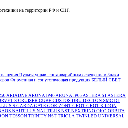
отехники на территории РФ и СНГ.
свещения
Пульты управления аварийным освещением
Знаки
еров
Фирменная и сопутствующая продукция БЕЛЫЙ СВЕТ
250
ARIADNE
ARUNA IP40
ARUNA IP65
ASTERA S1
ASTERA
ORVET S
CRUISER
CUBE
CUSTOS
DBU
DECTON SMC
DL
LIUS S
GARDA
GATE
GORIZONT
GROT
GROT K
IDON
NAOS
NAUTILUS
NAUTILUS NST
NEXTRINO
OKO
ORBITA
RON
TESSON
TRINITY NST
TRIOLA
TWINLED
UNIVERSAL