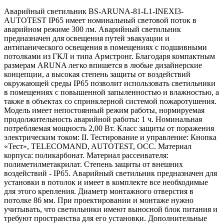
Аварийный светильник BS-ARUNA-81-L1-INEXI3-
AUTOTEST IP65 имеет номинальный световой поток в
аварийном режиме 300 лм. Аварийный светильник
предназначен для освещения путей эвакуации и
антипанического освещения в помещениях с подшивными
потолками из ГКЛ и типа Армстронг. Благодаря компактным
размерам ARUNA легко впишется в любые дизайнерские
концепции, а высокая степень защиты от воздействий
окружающей среды IP65 позволит использовать светильники
в помещениях с повышенной запыленностью и влажностью, а
также в объектах со спринклерной системой пожаротушения.
Модель имеет непостоянный режим работы, нормируемая
продолжительность аварийной работы: 1 ч. Номинальная
потребляемая мощность 2,00 Вт. Класс защиты от поражения
электрическим током: II. Тестирование и управление: Кнопка
«Тест», TELECOMAND, AUTOTEST, OCC. Материал
корпуса: поликарбонат. Материал рассеивателя:
полиметилметакрилат. Степень защиты от внешних
воздействий - IP65. Аварийный светильник предназначен для
установки в потолок и имеет в комплекте все необходимые
для этого крепления. Диаметр монтажного отверстия в
потолке 86 мм. При проектировании и монтаже нужно
учитывать, что светильники имеют выносной блок питания и
требуют пространства для его установки. Дополнительные