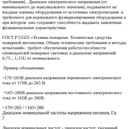
требования). Диапазон электрического напряжения (от
минимального до максимального значения), подаваемого на
входные клеммы оборудования от источника электропитания и
требуемого для нормального функционирования оборудования и
при котором оно сохраняет способность выдавать заявленные
функциональные характеристики.
ГОСТ Р 53325 «Техника пожарная. Технические средства
пожарной автоматики. Общие технические требования и методы
испытаний» требует обеспечения работоспособности
оповещателей пожарных световых в диапазоне напряжений
0,75…1,15U от номинального.
Пример обозначения:
~170÷265В диапазон напряжения переменного электрического
тока от 170В до 265 В.
=165÷280В диапазон напряжения постоянного электрического
тока от 165В до 280В.
~170÷265 / =165÷280
Диапазон номинальной частоты напряжения питания, Гц
?
Диапазон номинальных частот - диапазон частот, указанный