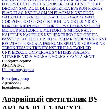
D
CORVET L
CORVET S
CRUISER
CUBE
CUSTOS
DBU
DECTON SMC
DL L1
DL L2
ESTETICA
EVERON
FIRMUS
FLAG
FLAG NST
FLAGMAN
FLAGMAN NST
FUGA
GALANTHUS
GALLIUS L
GALLIUS S
GARDA
GATE
GORIZONT
GROT
GROT K
IDON
JUNIOR L
JUNIOR S
KONTUR
KRON
KRUGOZOR
KURS S1
KURS S2
LUCH
METEOR
METEORIT L
METEORIT S
MITRA
NAOS
NAUTILUS
NAUTILUS NST
NEXTRINO
OKO
ORBITA
PASSAT
PILOT
POLET
PORTAL
RADAR
RADEM
RADIANT
REGATA IP44
REGATA IP65
RUMB
SPUTNIK
SUBMARINE
TERON
TESSON
TRINITY NST
TRIOLA
TWINLED
UNIVERSAL L
UNIVERSAL S
VETERIS
VIALANT
VITARION
VIZIV
VOLNA L
VOLNA S
YANTA
ZENIT
Выберите серию:
ARUNA IP65
На страницу серии
|
В конфигуратор
Арт.
a22208
Бренд
Белый свет
Аварийный светильник BS-
ARUNA-81-L1-INEXI3-