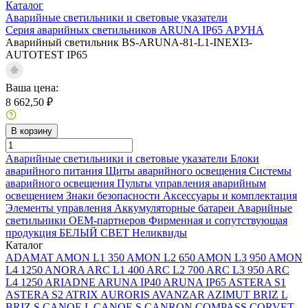
Каталог
Аварийные светильники и световые указатели
Серия аварийных светильников ARUNA IP65 АРУНА
Аварийный светильник BS-ARUNA-81-L1-INEXI3-
AUTOTEST IP65
Ваша цена:
8 662,50 ₽
В корзину
Аварийные светильники и световые указатели
Блоки
аварийного питания
Щиты аварийного освещения
Системы
аварийного освещения
Пульты управления аварийным
освещением
Знаки безопасности
Аксессуары и комплектация
Элементы управления
Аккумуляторные батареи
Аварийные
светильники ОЕМ-партнеров
Фирменная и сопутствующая
продукция БЕЛЫЙ СВЕТ
Неликвиды
Каталог
ADAMAT
AMON L1 350
AMON L2 650
AMON L3 950
AMON
L4 1250
ANORA
ARC L1 400
ARC L2 700
ARC L3 950
ARC
L4 1250
ARIADNE
ARUNA IP40
ARUNA IP65
ASTERA S1
ASTERA S2
ATRIX
AURORIS
AVANZAR
AZIMUT
BRIZ L
BRIZ S
CANOE L
CANOE S
CANRON
COMPASS
CORVET