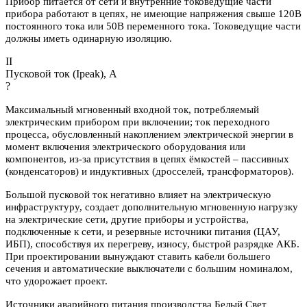
Прибор питается от сети и внутренние токоведущие части
прибора работают в цепях, не имеющие напряжения свыше 120В
постоянного тока или 50В переменного тока. Токоведущие части
должны иметь одинарную изоляцию.
II
Пусковой ток (Ipeak), A
?
Максимальный мгновенный входной ток, потребляемый
электрическим прибором при включении; ток переходного
процесса, обусловленный накоплением электрической энергии в
момент включения электрического оборудования или
компонентов, из-за присутствия в цепях ёмкостей – пассивных
(конденсаторов) и индуктивных (дросселей, трансформаторов).
Большой пусковой ток негативно влияет на электрическую
инфраструктуру, создает дополнительную мгновенную нагрузку
на электрические сети, другие приборы и устройства,
подключенные к сети, и резервные источники питания (ЦАУ,
ИБП), способствуя их перегреву, износу, быстрой разрядке АКБ.
При проектировании вынуждают ставить кабели большего
сечения и автоматические выключатели с большим номиналом,
что удорожает проект.
Источники аварийного питания производства Белый Свет