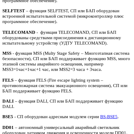
программное обеспечение).
SELFTEST
– функция SELFTEST, СП или БАП оборудован
встроенной испытательной системой (микроконтроллер плюс
программное обеспечение).
TELECOMAND
- функция TELECOMAND, СП или БАП
оборудованы средствами присоединения к дистанционному
испытательному устройству (УДТУ TELECOMAND).
MSS
- функция MSS (Multy Stage Safety – Многоэтапная система
безопасности), СП или БАП поддерживает функцию MSS, много
этапной системы аварийного освещения, например
MSS3=1час+1час+1 час, или MSS2=3 часа + 3часа.
FELS
– функция FELS (Fire escape lighting system –
противопожарная система эвакуационного освещения), СП или
БАП поддерживает функцию FELS.
DALI
– функция DALI, СП или БАП поддерживает функцию
DALI.
BSE5
- СП оборудован адресным модулем серии
BS-BSE5
.
DD01
– автономный универсальный аварийный светильник
оборудован датчиком движения и освещенности модели DD01.