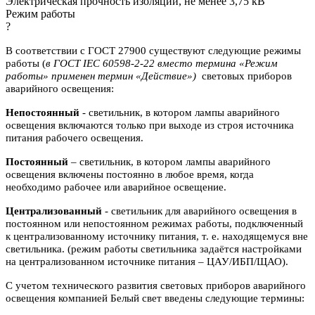
Электрическая прочность изоляции, не менее 3,75 кВ
Режим работы
?
В соответствии с ГОСТ 27900 существуют следующие режимы
работы (
в ГОСТ IEC 60598-2-22 вместо термина «Режим
работы» применен термин «Действие»)
световых приборов
аварийного освещения:
Непостоянный
- светильник, в котором лампы аварийного
освещения включаются
только при выходе из строя источника
питания рабочего освещения.
Постоянный
– светильник, в котором лампы аварийного
освещения включены
постоянно в любое время, когда
необходимо рабочее или аварийное
освещение.
Централизованный
- светильник для аварийного освещения в
постоянном или
непостоянном режимах работы, подключенный
к централизованному источнику питания, т. е. находящемуся вне
светильника. (режим работы светильника задаётся настройками
на централизованном источнике питания – ЦАУ/ИБП/ЩАО).
С учетом технического развития световых приборов аварийного
освещения компанией Белый свет введены следующие термины: