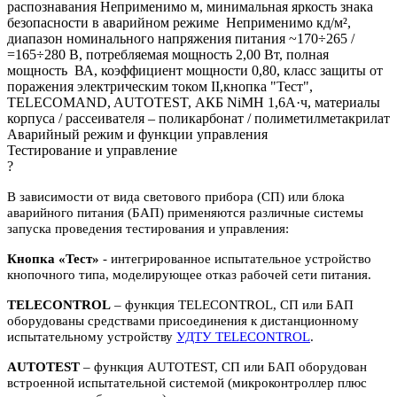
распознавания Неприменимо м, минимальная яркость знака
безопасности в аварийном режиме Неприменимо кд/м²,
диапазон номинального напряжения питания ~170÷265 /
=165÷280 В, потребляемая мощность 2,00 Вт, полная
мощность ВА, коэффициент мощности 0,80, класс защиты от
поражения электрическим током II,кнопка "Тест",
TELECOMAND, AUTOTEST, АКБ NiMH 1,6А·ч, материалы
корпуса / рассеивателя – поликарбонат / полиметилметакрилат
Аварийный режим и функции управления
Тестирование и управление
?
В зависимости от вида светового прибора (СП) или блока
аварийного питания (БАП) применяются различные системы
запуска проведения тестирования и управления:
Кнопка «Тест»
- интегрированное испытательное устройство
кнопочного типа, моделирующее отказ рабочей сети питания.
TELECONTROL
– функция TELECONTROL, СП или БАП
оборудованы средствами присоединения к дистанционному
испытательному устройству
УДТУ TELECONTROL
.
AUTOTEST
– функция AUTOTEST, СП или БАП оборудован
встроенной испытательной системой (микроконтроллер плюс