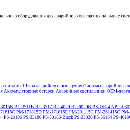
льного оборудования для аварийного освещения на рынке свет
го питания
Щиты аварийного освещения
Системы аварийного о
ия
Аккумуляторные батареи
Аварийные светильники ОЕМ-партн
-3015B
BL-3511B
BL-3517
BL-4020
BL-6020B
BS-DR-4
NPU-030
71815C
PM-171815D
PM-171815E
PM-201115C
PM-261415C
PM-
64
PS-20106
PS-33186
PS-33186-Black
PS-33336
PS-36164
PS-4010