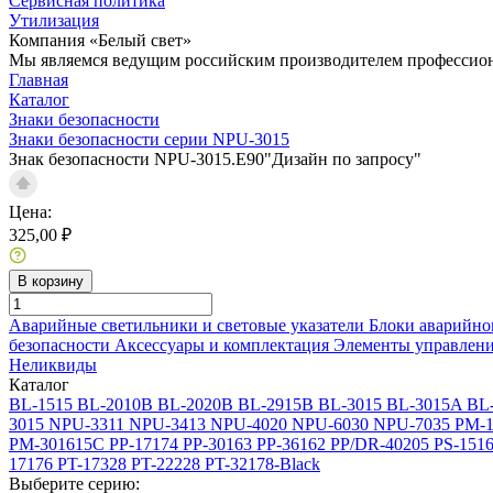
Сервисная политика
Утилизация
Компания «Белый свет»
Мы являемся ведущим российским производителем профессиона
Главная
Каталог
Знаки безопасности
Знаки безопасности серии NPU-3015
Знак безопасности NPU-3015.E90"Дизайн по запросу"
Цена:
325,00 ₽
В корзину
Аварийные светильники и световые указатели
Блоки аварийно
безопасности
Аксессуары и комплектация
Элементы управлен
Неликвиды
Каталог
BL-1515
BL-2010B
BL-2020B
BL-2915B
BL-3015
BL-3015A
BL
3015
NPU-3311
NPU-3413
NPU-4020
NPU-6030
NPU-7035
PM-1
PM-301615C
PP-17174
PP-30163
PP-36162
PP/DR-40205
PS-151
17176
PT-17328
PT-22228
PT-32178-Black
Выберите серию: