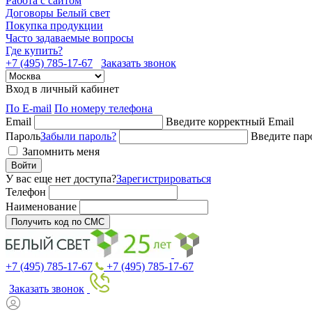
Работа с сайтом
Договоры Белый свет
Покупка продукции
Часто задаваемые вопросы
Где купить?
+7 (495) 785-17-67
Заказать звонок
Вход в личный кабинет
По E-mail
По номеру телефона
Email
Введите корректный Email
Пароль
Забыли пароль?
Введите пар
Запомнить меня
Войти
У вас еще нет доступа?
Зарегистрироваться
Телефон
Наименование
Получить код по СМС
+7 (495) 785-17-67
+7 (495) 785-17-67
Заказать звонок