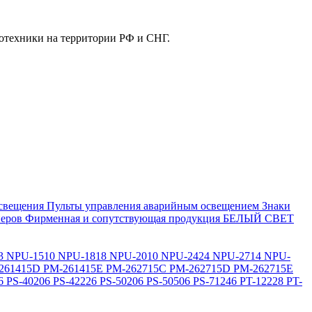
отехники на территории РФ и СНГ.
свещения
Пульты управления аварийным освещением
Знаки
еров
Фирменная и сопутствующая продукция БЕЛЫЙ СВЕТ
3
NPU-1510
NPU-1818
NPU-2010
NPU-2424
NPU-2714
NPU-
261415D
PM-261415E
PM-262715C
PM-262715D
PM-262715E
6
PS-40206
PS-42226
PS-50206
PS-50506
PS-71246
PT-12228
PT-