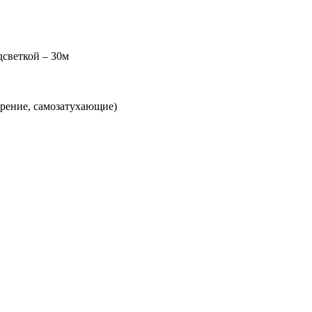
дсветкой – 30м
орение, самозатухающие)