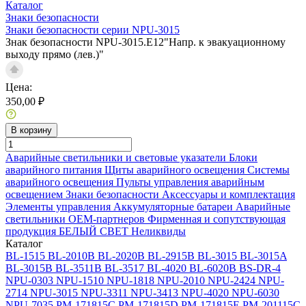
Каталог
Знаки безопасности
Знаки безопасности серии NPU-3015
Знак безопасности NPU-3015.E12"Напр. к эвакуационному
выходу прямо (лев.)"
Цена:
350,00 ₽
В корзину
Аварийные светильники и световые указатели
Блоки
аварийного питания
Щиты аварийного освещения
Системы
аварийного освещения
Пульты управления аварийным
освещением
Знаки безопасности
Аксессуары и комплектация
Элементы управления
Аккумуляторные батареи
Аварийные
светильники ОЕМ-партнеров
Фирменная и сопутствующая
продукция БЕЛЫЙ СВЕТ
Неликвиды
Каталог
BL-1515
BL-2010B
BL-2020B
BL-2915B
BL-3015
BL-3015A
BL-3015B
BL-3511B
BL-3517
BL-4020
BL-6020B
BS-DR-4
NPU-0303
NPU-1510
NPU-1818
NPU-2010
NPU-2424
NPU-
2714
NPU-3015
NPU-3311
NPU-3413
NPU-4020
NPU-6030
NPU-7035
PM-171815C
PM-171815D
PM-171815E
PM-201115C