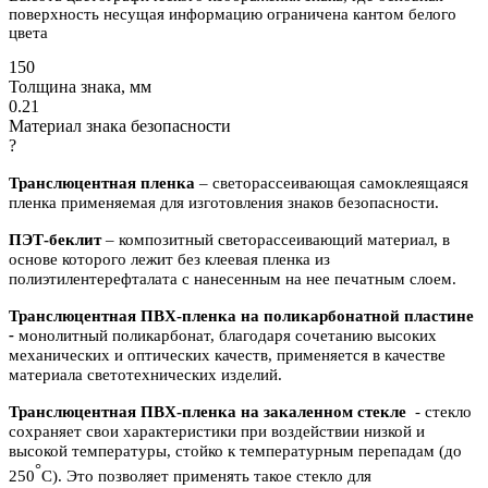
поверхность несущая информацию ограничена кантом белого
цвета
150
Толщина знака, мм
0.21
Материал знака безопасности
?
Транслюцентная пленка
– светорассеивающая самоклеящаяся
пленка применяемая для изготовления знаков безопасности.
ПЭТ-беклит
–
композитный светорассеивающий материал, в
основе которого лежит без клеевая пленка из
полиэтилентерефталата с нанесенным на нее печатным слоем.
Транслюцентная ПВХ-пленка на поликарбонатной пластине
-
м
онолитный поликарбонат,
благодаря сочетанию высоких
механических и оптических качеств, применяется в качестве
материала светотехнических изделий.
Транслюцентная ПВХ-пленка на закаленном стекле
- с
текло
сохраняет свои характеристики при воздействии низкой и
высокой температуры, стойко к температурным перепадам (до
°
250
С). Это позволяет применять такое стекло для