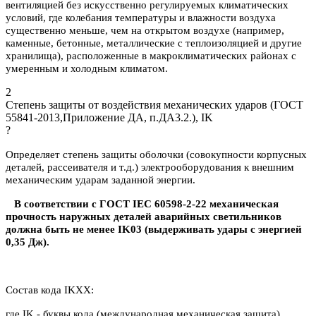
вентиляцией без искусственно регулируемых климатических
условий, где колебания температуры и влажности воздуха
существенно меньше, чем на открытом воздухе (например,
каменные, бетонные, металлические с теплоизоляцией и другие
хранилища), расположенные в макроклиматических районах с
умеренным и холодным климатом.
2
Степень защиты от воздействия механических ударов (ГОСТ
55841-2013,Приложение ДА, п.ДА3.2.), IK
?
Определяет степень защиты оболочки (совокупности корпусных
деталей, рассеивателя и т.д.) электрооборудования к внешним
механическим ударам заданной энергии.
В соответствии с ГОСТ IEC 60598-2-22 механическая
прочность наружных деталей аварийных светильников
должна быть не менее IK03 (выдерживать удары с энергией
0,35 Дж).
Состав кода IKXX:
где IK - буквы кода (международная механическая защита)