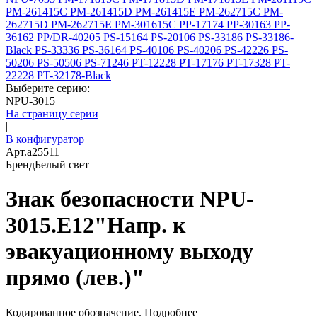
PM-261415C
PM-261415D
PM-261415E
PM-262715C
PM-
262715D
PM-262715E
PM-301615C
PP-17174
PP-30163
PP-
36162
PP/DR-40205
PS-15164
PS-20106
PS-33186
PS-33186-
Black
PS-33336
PS-36164
PS-40106
PS-40206
PS-42226
PS-
50206
PS-50506
PS-71246
PT-12228
PT-17176
PT-17328
PT-
22228
PT-32178-Black
Выберите серию:
NPU-3015
На страницу серии
|
В конфигуратор
Арт.
a25511
Бренд
Белый свет
Знак безопасности NPU-
3015.E12"Напр. к
эвакуационному выходу
прямо (лев.)"
Кодированное обозначение.
Подробнее