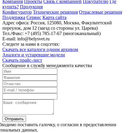
Компания
Проекты
Связь с компанией
Покупателю
Где
купить?
Продукция
Конфигуратор
Технические решения
Отраслевые решения
Поддержка
Сервис
Карта сайта
Адрес офиса:
Россия, 125080, Москва, Факультетский
переулок, дом 12 (заезд со стороны ул. Царева)
Тел./Факс:
+7 (495) 785-17-67 (многоканальный)
E-mail:
info@belysvet.ru
Следите за нами в соцсетях:
Скачать все каталоги одним архивом
Аналоги и устаревшие модели
Скачать прайс-лист
Cообщение в службу менеджмента качества
Отправить
бходимо поставить галочку, о согласии в предоставлении
сональных данных.