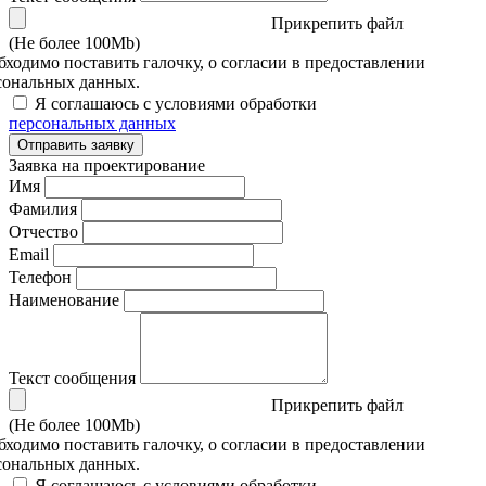
Прикрепить файл
(Не более 100Mb)
бходимо поставить галочку, о согласии в предоставлении
сональных данных.
Я соглашаюсь с условиями обработки
персональных данных
Отправить заявку
Заявка на проектирование
Имя
Фамилия
Отчество
Email
Телефон
Наименование
Текст сообщения
Прикрепить файл
(Не более 100Mb)
бходимо поставить галочку, о согласии в предоставлении
сональных данных.
Я соглашаюсь с условиями обработки