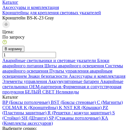
Каталог
Аксессуары и комплектация
Кронштейны для крепления световых указателей
Кронштейн BS-K-23 Gray
Цена:
По запросу
В корзину
Аварийные светильники и световые указатели
Блоки
аварийного питания
Щиты аварийного освещения
Системы
аварийного освещения
Пульты управления аварийным
освещением
Знаки безопасности
Аксессуары и комплектация
Элементы управления
Аккумуляторные батареи
Аварийные
светильники ОЕМ-партнеров
Фирменная и сопутствующая
продукция БЕЛЫЙ СВЕТ
Неликвиды
Каталог
BP (Боксы потолочные)
BST (Боксы стеновые)
C (Магниты)
COLMAR
K (Кронштейны)
K NST
KR (Крышки)
PZ
(Пластины защитные)
R (Решетки / кожухи защитные)
S
(Стойки)
SH (Штанги)
SP (Стаканы потолочные)
КА
(Комплекты аксессуаров)
Выберите серию: