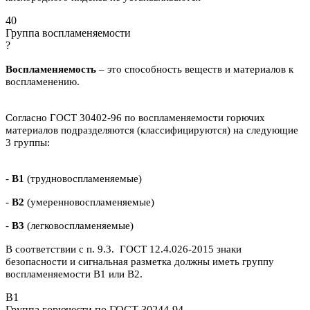
40
Группа воспламеняемости
?
Воспламеняемость
– это способность веществ и материалов к
воспламенению.
Согласно ГОСТ 30402-96 по воспламеняемости горючих
материалов подразделяются (классифицируются) на следующие
3 группы:
-
В1
(трудновоспламеняемые)
-
В2
(умеренновоспламеняемые)
-
В3
(легковоспламеняемые)
В соответствии с п. 9.3. ГОСТ 12.4.026-2015 знаки
безопасности и сигнальная разметка должны иметь группу
воспламеняемости В1 или В2.
B1
Группа горючести по ГОСТ 30244-94