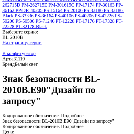
262715D
PM-262715E
PM-301615C
PP-17174
PP-30163
PP-
36162
PP/DR-40205
PS-15164
PS-20106
PS-33186
PS-33186-
Black
PS-33336
PS-36164
PS-40106
PS-40206
PS-42226
PS-
50206
PS-50506
PS-71246
PT-12228
PT-17176
PT-17328
PT-
22228
PT-32178-Black
Выберите серию:
BL-2010B
На страницу серии
|
В конфигуратор
Арт.
a31119
Бренд
Белый свет
Знак безопасности BL-
2010B.E90"Дизайн по
запросу"
Кодированное обозначение.
Подробнее
Знак безопасности BL-2010B.E90"Дизайн по запросу"
Кодированное обозначение.
Подробнее
Цена: