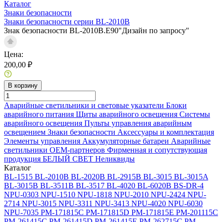
Каталог
Знаки безопасности
Знаки безопасности серии BL-2010B
Знак безопасности BL-2010B.E90"Дизайн по запросу"
Цена:
200,00 ₽
В корзину
Аварийные светильники и световые указатели
Блоки
аварийного питания
Щиты аварийного освещения
Системы
аварийного освещения
Пульты управления аварийным
освещением
Знаки безопасности
Аксессуары и комплектация
Элементы управления
Аккумуляторные батареи
Аварийные
светильники ОЕМ-партнеров
Фирменная и сопутствующая
продукция БЕЛЫЙ СВЕТ
Неликвиды
Каталог
BL-1515
BL-2010B
BL-2020B
BL-2915B
BL-3015
BL-3015A
BL-3015B
BL-3511B
BL-3517
BL-4020
BL-6020B
BS-DR-4
NPU-0303
NPU-1510
NPU-1818
NPU-2010
NPU-2424
NPU-
2714
NPU-3015
NPU-3311
NPU-3413
NPU-4020
NPU-6030
NPU-7035
PM-171815C
PM-171815D
PM-171815E
PM-201115C
PM-261415C
PM-261415D
PM-261415E
PM-262715C
PM-