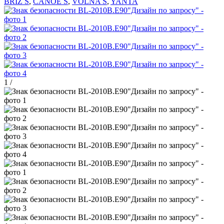
BRIZ S
,
CANOE S
,
VOLNA S
,
YANTA
1
/