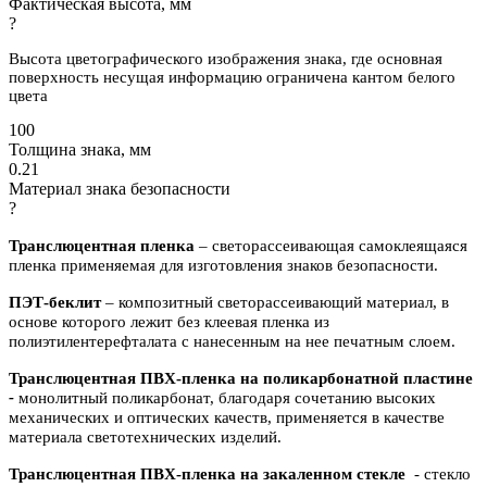
Фактическая высота, мм
?
Высота цветографического изображения знака, где основная
поверхность несущая информацию ограничена кантом белого
цвета
100
Толщина знака, мм
0.21
Материал знака безопасности
?
Транслюцентная пленка
– светорассеивающая самоклеящаяся
пленка применяемая для изготовления знаков безопасности.
ПЭТ-беклит
–
композитный светорассеивающий материал, в
основе которого лежит без клеевая пленка из
полиэтилентерефталата с нанесенным на нее печатным слоем.
Транслюцентная ПВХ-пленка на поликарбонатной пластине
-
м
онолитный поликарбонат,
благодаря сочетанию высоких
механических и оптических качеств, применяется в качестве
материала светотехнических изделий.
Транслюцентная ПВХ-пленка на закаленном стекле
- с
текло