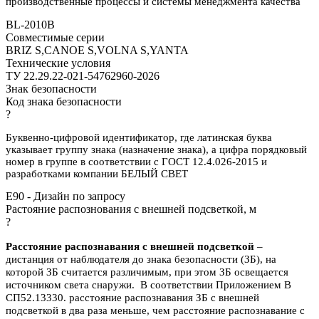
производственные процессы и системы менеджмента качества
BL-2010B
Совместимые серии
BRIZ S,CANOE S,VOLNA S,YANTA
Технические условия
ТУ 22.29.22-021-54762960-2026
Знак безопасности
Код знака безопасности
?
Буквенно-цифровой идентификатор, где латинская буква
указывает группу знака (назначение знака), а цифра порядковый
номер в группе в соответствии с ГОСТ 12.4.026-2015 и
разработками компании БЕЛЫЙ СВЕТ
E90 - Дизайн по запросу
Растояние распознования с внешней подсветкой, м
?
Расстояние распознавания с внешней подсветкой
–
дистанция от наблюдателя до знака безопасности (ЗБ), на
которой ЗБ считается различимым, при этом ЗБ освещается
источником света снаружи. В соответствии Приложением В
СП52.13330. расстояние распознавания ЗБ с внешней
подсветкой в два раза меньше, чем расстояние распознавание с