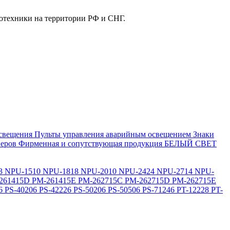
отехники на территории РФ и СНГ.
свещения
Пульты управления аварийным освещением
Знаки
еров
Фирменная и сопутствующая продукция БЕЛЫЙ СВЕТ
3
NPU-1510
NPU-1818
NPU-2010
NPU-2424
NPU-2714
NPU-
261415D
PM-261415E
PM-262715C
PM-262715D
PM-262715E
6
PS-40206
PS-42226
PS-50206
PS-50506
PS-71246
PT-12228
PT-