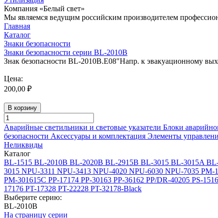
Компания «Белый свет»
Мы являемся ведущим российским производителем профессиона
Главная
Каталог
Знаки безопасности
Знаки безопасности серии BL-2010B
Знак безопасности BL-2010B.E08"Напр. к эвакуационному вых
Цена:
200,00 ₽
В корзину
Аварийные светильники и световые указатели
Блоки аварийно
безопасности
Аксессуары и комплектация
Элементы управлен
Неликвиды
Каталог
BL-1515
BL-2010B
BL-2020B
BL-2915B
BL-3015
BL-3015A
BL
3015
NPU-3311
NPU-3413
NPU-4020
NPU-6030
NPU-7035
PM-1
PM-301615C
PP-17174
PP-30163
PP-36162
PP/DR-40205
PS-151
17176
PT-17328
PT-22228
PT-32178-Black
Выберите серию:
BL-2010B
На страницу серии