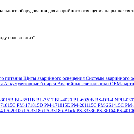
льного оборудования для аварийного освещения на рынке свет
оду налево вниз"
го питания
Щиты аварийного освещения
Системы аварийного о
ия
Аккумуляторные батареи
Аварийные светильники ОЕМ-партн
-3015B
BL-3511B
BL-3517
BL-4020
BL-6020B
BS-DR-4
NPU-030
71815C
PM-171815D
PM-171815E
PM-201115C
PM-261415C
PM-
64
PS-20106
PS-33186
PS-33186-Black
PS-33336
PS-36164
PS-4010