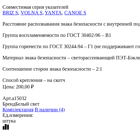
Совместимая серия указателей
BRIZ S
,
VOLNA S
,
YANTA
,
CANOE S
Расстояние распознавания знака безопасности с внутренней по
Группа воспламеняемости по ГОСТ 30402-96 – В1
Группа горючести по ГОСТ 30244-94 – Г1 (не поддерживают г
Материал знака безопасности – светорассеивающий ПЭТ-Бэкл
Соотношение сторон знака безопасности – 2:1
Способ крепления – на скотч
Цена:
200,00 ₽
Арт.
a15032
Бренд
Белый свет
Комплектация
В наличии (4)
Ед.измерения:
штука