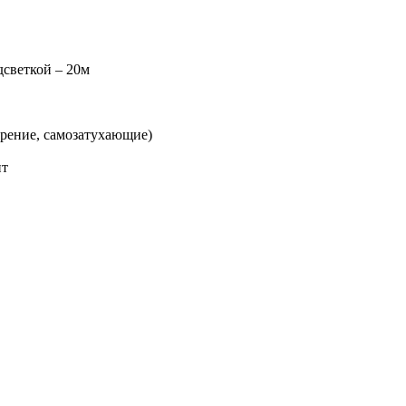
дсветкой – 20м
орение, самозатухающие)
ит