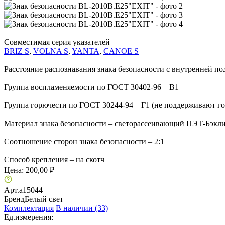
Совместимая серия указателей
BRIZ S
,
VOLNA S
,
YANTA
,
CANOE S
Расстояние распознавания знака безопасности с внутренней по
Группа воспламеняемости по ГОСТ 30402-96 – В1
Группа горючести по ГОСТ 30244-94 – Г1 (не поддерживают г
Материал знака безопасности – светорассеивающий ПЭТ-Бэкл
Соотношение сторон знака безопасности – 2:1
Способ крепления – на скотч
Цена:
200,00 ₽
Арт.
a15044
Бренд
Белый свет
Комплектация
В наличии (33)
Ед.измерения: