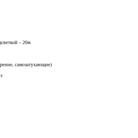
дсветкой – 20м
орение, самозатухающие)
ит