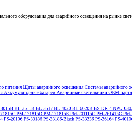
льного оборудования для аварийного освещения на рынке свет
го питания
Щиты аварийного освещения
Системы аварийного о
ия
Аккумуляторные батареи
Аварийные светильники ОЕМ-партн
-3015B
BL-3511B
BL-3517
BL-4020
BL-6020B
BS-DR-4
NPU-030
71815C
PM-171815D
PM-171815E
PM-201115C
PM-261415C
PM-
64
PS-20106
PS-33186
PS-33186-Black
PS-33336
PS-36164
PS-4010