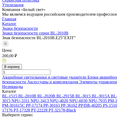
Сервисная политика
Утилизация
Компания «Белый свет»
Мы являемся ведущим российским производителем профессиона
Главная
Каталог
Знаки безопасности
Знаки безопасности серии BL-2010B
Знак безопасности BL-2010B.E25"EXIT"
Цена:
200,00 ₽
В корзину
Аварийные светильники и световые указатели
Блоки аварийно
безопасности
Аксессуары и комплектация
Элементы управлен
Неликвиды
Каталог
BL-1515
BL-2010B
BL-2020B
BL-2915B
BL-3015
BL-3015A
BL
3015
NPU-3311
NPU-3413
NPU-4020
NPU-6030
NPU-7035
PM-1
PM-301615C
PP-17174
PP-30163
PP-36162
PP/DR-40205
PS-151
17176
PT-17328
PT-22228
PT-32178-Black
Выберите серию: