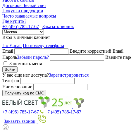
Работа с сайтом
Договоры Белый свет
Покупка продукции
Часто задаваемые вопросы
Где купить?
+7 (495) 785-17-67
Заказать звонок
Вход в личный кабинет
По E-mail
По номеру телефона
Email
Введите корректный Email
Пароль
Забыли пароль?
Введите пар
Запомнить меня
Войти
У вас еще нет доступа?
Зарегистрироваться
Телефон
Наименование
Получить код по СМС
+7 (495) 785-17-67
+7 (495) 785-17-67
Заказать звонок