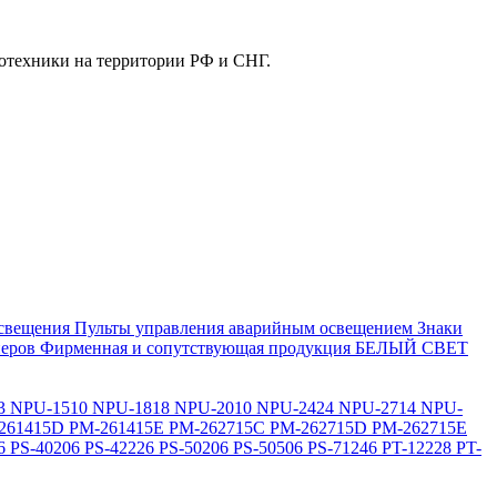
отехники на территории РФ и СНГ.
свещения
Пульты управления аварийным освещением
Знаки
еров
Фирменная и сопутствующая продукция БЕЛЫЙ СВЕТ
3
NPU-1510
NPU-1818
NPU-2010
NPU-2424
NPU-2714
NPU-
261415D
PM-261415E
PM-262715C
PM-262715D
PM-262715E
6
PS-40206
PS-42226
PS-50206
PS-50506
PS-71246
PT-12228
PT-