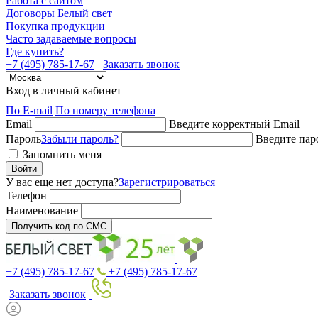
Работа с сайтом
Договоры Белый свет
Покупка продукции
Часто задаваемые вопросы
Где купить?
+7 (495) 785-17-67
Заказать звонок
Вход в личный кабинет
По E-mail
По номеру телефона
Email
Введите корректный Email
Пароль
Забыли пароль?
Введите пар
Запомнить меня
Войти
У вас еще нет доступа?
Зарегистрироваться
Телефон
Наименование
Получить код по СМС
+7 (495) 785-17-67
+7 (495) 785-17-67
Заказать звонок