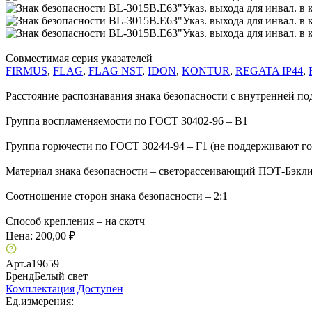
Совместимая серия указателей
FIRMUS
,
FLAG
,
FLAG NST
,
IDON
,
KONTUR
,
REGATA IP44
,
Расстояние распознавания знака безопасности с внутренней по
Группа воспламеняемости по ГОСТ 30402-96 – В1
Группа горючести по ГОСТ 30244-94 – Г1 (не поддерживают г
Материал знака безопасности – светорассеивающий ПЭТ-Бэкл
Соотношение сторон знака безопасности – 2:1
Способ крепления – на скотч
Цена:
200,00 ₽
Арт.
a19659
Бренд
Белый свет
Комплектация
Доступен
Ед.измерения: