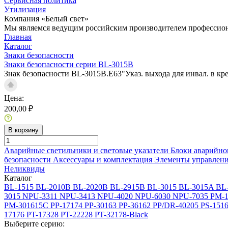
Сервисная политика
Утилизация
Компания «Белый свет»
Мы являемся ведущим российским производителем профессиона
Главная
Каталог
Знаки безопасности
Знаки безопасности серии BL-3015B
Знак безопасности BL-3015B.E63"Указ. выхода для инвал. в кре
Цена:
200,00 ₽
В корзину
Аварийные светильники и световые указатели
Блоки аварийно
безопасности
Аксессуары и комплектация
Элементы управлен
Неликвиды
Каталог
BL-1515
BL-2010B
BL-2020B
BL-2915B
BL-3015
BL-3015A
BL
3015
NPU-3311
NPU-3413
NPU-4020
NPU-6030
NPU-7035
PM-1
PM-301615C
PP-17174
PP-30163
PP-36162
PP/DR-40205
PS-151
17176
PT-17328
PT-22228
PT-32178-Black
Выберите серию: