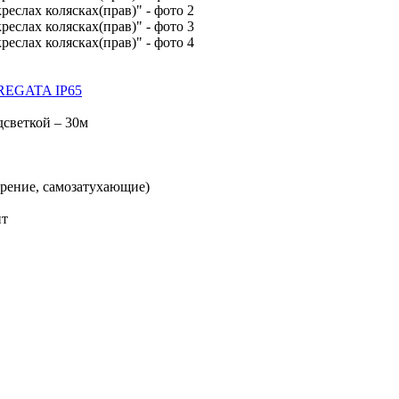
REGATA IP65
дсветкой – 30м
орение, самозатухающие)
ит