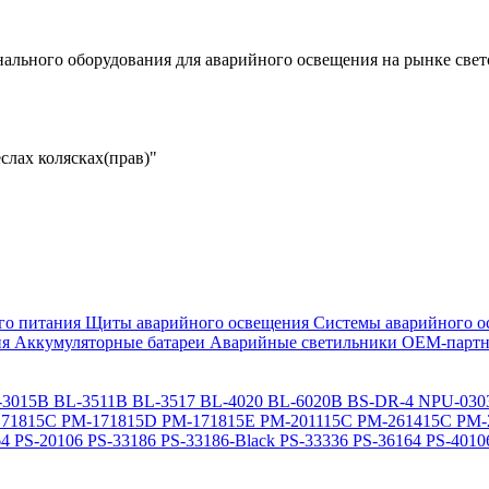
льного оборудования для аварийного освещения на рынке свет
слах колясках(прав)"
го питания
Щиты аварийного освещения
Системы аварийного о
ия
Аккумуляторные батареи
Аварийные светильники ОЕМ-партн
-3015B
BL-3511B
BL-3517
BL-4020
BL-6020B
BS-DR-4
NPU-030
71815C
PM-171815D
PM-171815E
PM-201115C
PM-261415C
PM-
64
PS-20106
PS-33186
PS-33186-Black
PS-33336
PS-36164
PS-4010