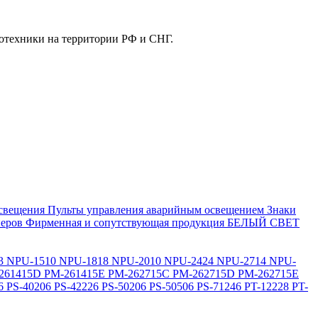
отехники на территории РФ и СНГ.
свещения
Пульты управления аварийным освещением
Знаки
еров
Фирменная и сопутствующая продукция БЕЛЫЙ СВЕТ
3
NPU-1510
NPU-1818
NPU-2010
NPU-2424
NPU-2714
NPU-
261415D
PM-261415E
PM-262715C
PM-262715D
PM-262715E
6
PS-40206
PS-42226
PS-50206
PS-50506
PS-71246
PT-12228
PT-