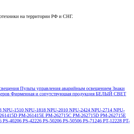
отехники на территории РФ и СНГ.
свещения
Пульты управления аварийным освещением
Знаки
еров
Фирменная и сопутствующая продукция БЕЛЫЙ СВЕТ
3
NPU-1510
NPU-1818
NPU-2010
NPU-2424
NPU-2714
NPU-
261415D
PM-261415E
PM-262715C
PM-262715D
PM-262715E
6
PS-40206
PS-42226
PS-50206
PS-50506
PS-71246
PT-12228
PT-