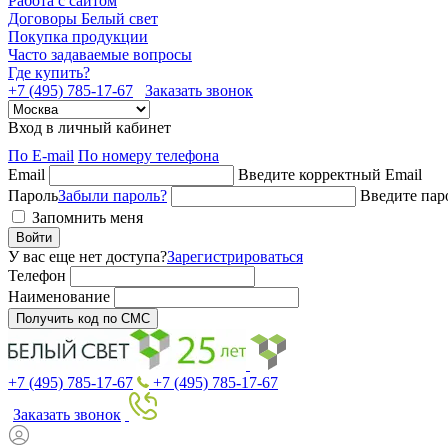
Работа с сайтом
Договоры Белый свет
Покупка продукции
Часто задаваемые вопросы
Где купить?
+7 (495) 785-17-67
Заказать звонок
Вход в личный кабинет
По E-mail
По номеру телефона
Email
Введите корректный Email
Пароль
Забыли пароль?
Введите пар
Запомнить меня
Войти
У вас еще нет доступа?
Зарегистрироваться
Телефон
Наименование
Получить код по СМС
+7 (495) 785-17-67
+7 (495) 785-17-67
Заказать звонок