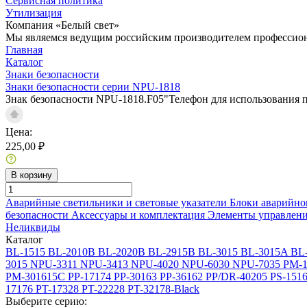
Сервисная политика
Утилизация
Компания «Белый свет»
Мы являемся ведущим российским производителем профессиона
Главная
Каталог
Знаки безопасности
Знаки безопасности серии NPU-1818
Знак безопасности NPU-1818.F05"Телефон для использования 
Цена:
225,00 ₽
В корзину
Аварийные светильники и световые указатели
Блоки аварийно
безопасности
Аксессуары и комплектация
Элементы управлен
Неликвиды
Каталог
BL-1515
BL-2010B
BL-2020B
BL-2915B
BL-3015
BL-3015A
BL
3015
NPU-3311
NPU-3413
NPU-4020
NPU-6030
NPU-7035
PM-1
PM-301615C
PP-17174
PP-30163
PP-36162
PP/DR-40205
PS-151
17176
PT-17328
PT-22228
PT-32178-Black
Выберите серию: