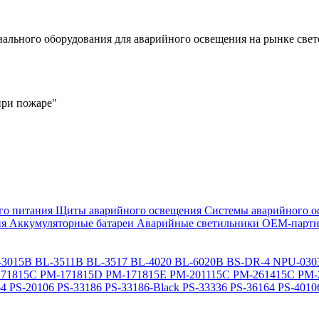
льного оборудования для аварийного освещения на рынке свет
при пожаре"
го питания
Щиты аварийного освещения
Системы аварийного о
ия
Аккумуляторные батареи
Аварийные светильники ОЕМ-партн
-3015B
BL-3511B
BL-3517
BL-4020
BL-6020B
BS-DR-4
NPU-030
71815C
PM-171815D
PM-171815E
PM-201115C
PM-261415C
PM-
64
PS-20106
PS-33186
PS-33186-Black
PS-33336
PS-36164
PS-4010