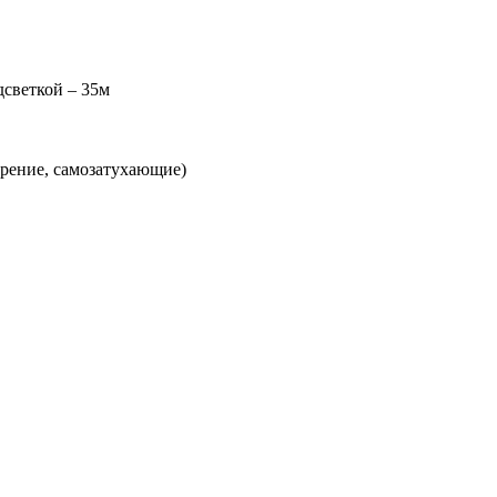
дсветкой – 35м
орение, самозатухающие)