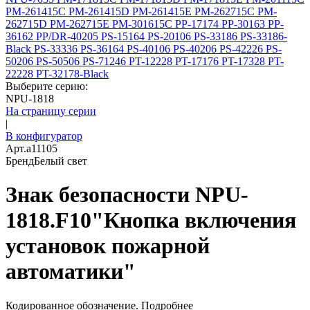
PM-261415C
PM-261415D
PM-261415E
PM-262715C
PM-
262715D
PM-262715E
PM-301615C
PP-17174
PP-30163
PP-
36162
PP/DR-40205
PS-15164
PS-20106
PS-33186
PS-33186-
Black
PS-33336
PS-36164
PS-40106
PS-40206
PS-42226
PS-
50206
PS-50506
PS-71246
PT-12228
PT-17176
PT-17328
PT-
22228
PT-32178-Black
Выберите серию:
NPU-1818
На страницу серии
|
В конфигуратор
Арт.
a11105
Бренд
Белый свет
Знак безопасности NPU-
1818.F10"Кнопка включения
установок пожарной
автоматики"
Кодированное обозначение.
Подробнее