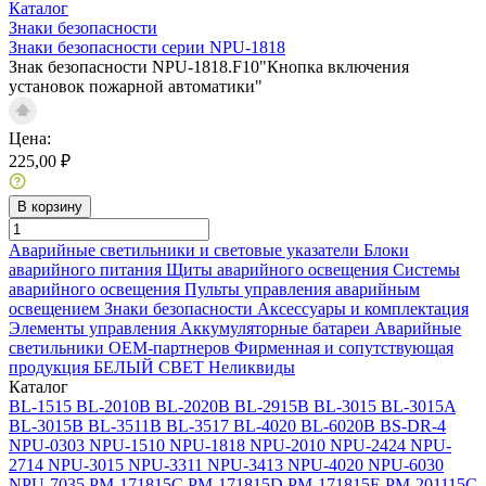
Каталог
Знаки безопасности
Знаки безопасности серии NPU-1818
Знак безопасности NPU-1818.F10"Кнопка включения
установок пожарной автоматики"
Цена:
225,00 ₽
В корзину
Аварийные светильники и световые указатели
Блоки
аварийного питания
Щиты аварийного освещения
Системы
аварийного освещения
Пульты управления аварийным
освещением
Знаки безопасности
Аксессуары и комплектация
Элементы управления
Аккумуляторные батареи
Аварийные
светильники ОЕМ-партнеров
Фирменная и сопутствующая
продукция БЕЛЫЙ СВЕТ
Неликвиды
Каталог
BL-1515
BL-2010B
BL-2020B
BL-2915B
BL-3015
BL-3015A
BL-3015B
BL-3511B
BL-3517
BL-4020
BL-6020B
BS-DR-4
NPU-0303
NPU-1510
NPU-1818
NPU-2010
NPU-2424
NPU-
2714
NPU-3015
NPU-3311
NPU-3413
NPU-4020
NPU-6030
NPU-7035
PM-171815C
PM-171815D
PM-171815E
PM-201115C