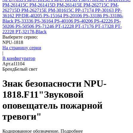
PM-261415C
PM-261415D
PM-261415E
PM-262715C
PM-
262715D
PM-262715E
PM-301615C
PP-17174
PP-30163
PP-
36162
PP/DR-40205
PS-15164
PS-20106
PS-33186
PS-33186-
Black
PS-33336
PS-36164
PS-40106
PS-40206
PS-42226
PS-
50206
PS-50506
PS-71246
PT-12228
PT-17176
PT-17328
PT-
22228
PT-32178-Black
Выберите серию:
NPU-1818
На страницу серии
|
В конфигуратор
Арт.
a11104
Бренд
Белый свет
Знак безопасности NPU-
1818.F11"Звуковой
оповещатель пожарной
тревоги"
Кодированное обозначение.
Подробнее