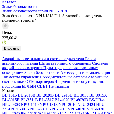
Каталог
Знаки безопасности
Знаки безопасности серии NPU-1818
Знак безопасности NPU-1818.F11"Звуковой оповещатель
пожарной тревоги"
Цена:
225,00 ₽
В корзину
Аварийные светильники и световые указатели
Блоки
аварийного питания
Щиты аварийного освещения
Системы
аварийного освещения
Пульты управления аварийным
освещением
Знаки безопасности
Аксессуары и комплектация
Элементы управления
Аккумуляторные батареи
Аварийные
светильники ОЕМ-партнеров
Фирменная и сопутствующая
продукция БЕЛЫЙ СВЕТ
Неликвиды
Каталог
BL-1515
BL-2010B
BL-2020B
BL-2915B
BL-3015
BL-3015A
BL-3015B
BL-3511B
BL-3517
BL-4020
BL-6020B
BS-DR-4
NPU-0303
NPU-1510
NPU-1818
NPU-2010
NPU-2424
NPU-
2714
NPU-3015
NPU-3311
NPU-3413
NPU-4020
NPU-6030
NPU-7035
PM-171815C
PM-171815D
PM-171815E
PM-201115C