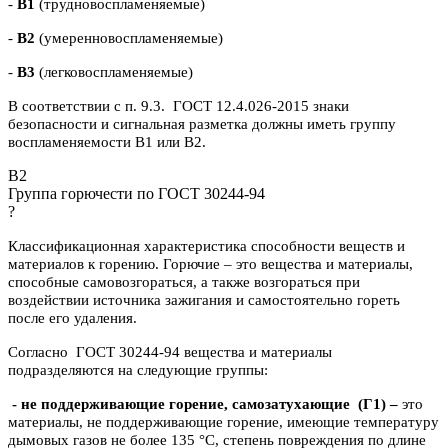
-
В1
(трудновоспламеняемые)
-
В2
(умеренновоспламеняемые)
-
В3
(легковоспламеняемые)
В соответствии с п. 9.3. ГОСТ 12.4.026-2015 знаки
безопасности и сигнальная разметка должны иметь группу
воспламеняемости В1 или В2.
B2
Группа горючести по ГОСТ 30244-94
?
Классификационная характеристика способности веществ и
материалов к горению. Горючие – это вещества и материалы,
способные самовозгораться, а также возгораться при
воздействии источника зажигания и самостоятельно гореть
после его удаления.
Согласно ГОСТ 30244-94 вещества и материалы
подразделяются на следующие группы:
- не поддерживающие горение, самозатухающие
(Г1) –
это
материалы, не поддерживающие горение, имеющие температуру
дымовых газов не более 135 °C, степень повреждения по длине