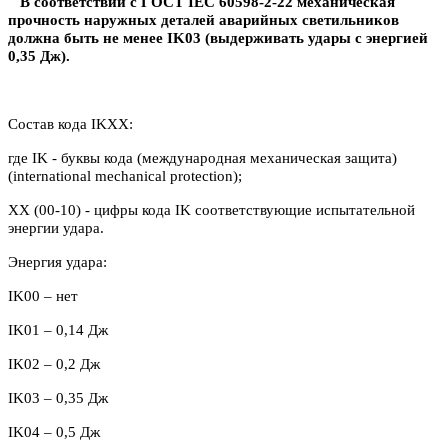
В соответствии с ГОСТ IEC 60598-2-22 механическая
прочность наружных деталей аварийных светильников
должна быть не менее IK03 (выдерживать удары с энергией
0,35 Дж).
Состав кода IKXX:
где IK - буквы кода (международная механическая защита)
(international mechanical protection);
XX (00-10) - цифры кода IK соответствующие испытательной
энергии удара.
Энергия удара:
IK00 – нет
IK
01 – 0,14 Дж
IK
02 – 0,2 Дж
IK03 – 0,35 Дж
IK04 – 0,5 Дж