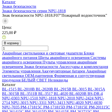
Каталог
Знаки безопасности
Знаки безопасности серии NPU-1818
Знак безопасности NPU-1818.F07"Пожарный водоисточник"
Цена:
225,00 ₽
В корзину
Аварийные светильники и световые указатели
Блоки
аварийного питания
Щиты аварийного освещения
Системы
аварийного освещения
Пульты управления аварийным
освещением
Знаки безопасности
Аксессуары и комплектация
Элементы управления
Аккумуляторные батареи
Аварийные
светильники ОЕМ-партнеров
Фирменная и сопутствующая
продукция БЕЛЫЙ СВЕТ
Неликвиды
Каталог
BL-1515
BL-2010B
BL-2020B
BL-2915B
BL-3015
BL-3015A
BL-3015B
BL-3511B
BL-3517
BL-4020
BL-6020B
BS-DR-4
NPU-0303
NPU-1510
NPU-1818
NPU-2010
NPU-2424
NPU-
2714
NPU-3015
NPU-3311
NPU-3413
NPU-4020
NPU-6030
NPU-7035
PM-171815C
PM-171815D
PM-171815E
PM-201115C
PM-261415C
PM-261415D
PM-261415E
PM-262715C
PM-