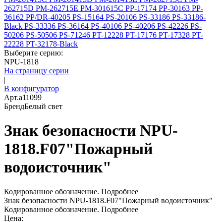
262715D
PM-262715E
PM-301615C
PP-17174
PP-30163
PP-
36162
PP/DR-40205
PS-15164
PS-20106
PS-33186
PS-33186-
Black
PS-33336
PS-36164
PS-40106
PS-40206
PS-42226
PS-
50206
PS-50506
PS-71246
PT-12228
PT-17176
PT-17328
PT-
22228
PT-32178-Black
Выберите серию:
NPU-1818
На страницу серии
|
В конфигуратор
Арт.
a11099
Бренд
Белый свет
Знак безопасности NPU-
1818.F07"Пожарный
водоисточник"
Кодированное обозначение.
Подробнее
Знак безопасности NPU-1818.F07"Пожарный водоисточник"
Кодированное обозначение.
Подробнее
Цена: